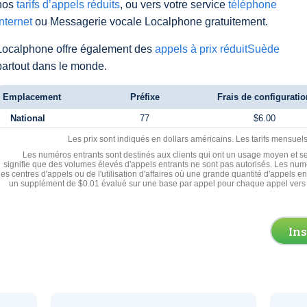
nos
tarifs d’appels réduits
, ou vers votre service
téléphone
Internet
ou Messagerie vocale Localphone gratuitement.
Localphone offre également des
appels à prix réduitSuède
partout dans le monde.
Emplacement
Préfixe
Frais de configuratio
National
77
$6.00
Les prix sont indiqués en dollars américains. Les tarifs mensue
Les numéros entrants sont destinés aux clients qui ont un usage moyen et se
signifie que des volumes élevés d'appels entrants ne sont pas autorisés. Les numé
les centres d'appels ou de l'utilisation d'affaires où une grande quantité d'appels 
un supplément de $0.01 évalué sur une base par appel pour chaque appel vers 
In