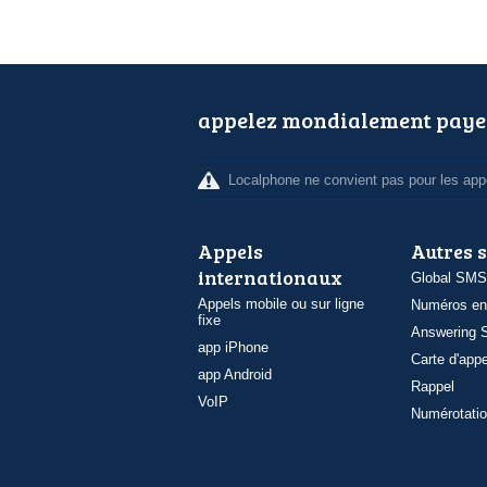
appelez mondialement paye
Localphone ne convient pas pour les appe
Appels
Autres 
internationaux
Global SMS
Appels mobile ou sur ligne
Numéros en
fixe
Answering S
app iPhone
Carte d'appe
app Android
Rappel
VoIP
Numérotatio