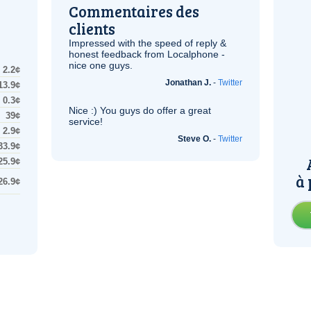
Commentaires des
clients
Impressed with the speed of reply &
honest feedback from Localphone -
nice one guys.
2.2¢
Jonathan J.
-
Twitter
13.9¢
0.3¢
Nice :) You guys do offer a great
39¢
service!
2.9¢
Steve O.
-
Twitter
33.9¢
25.9¢
à 
26.9¢