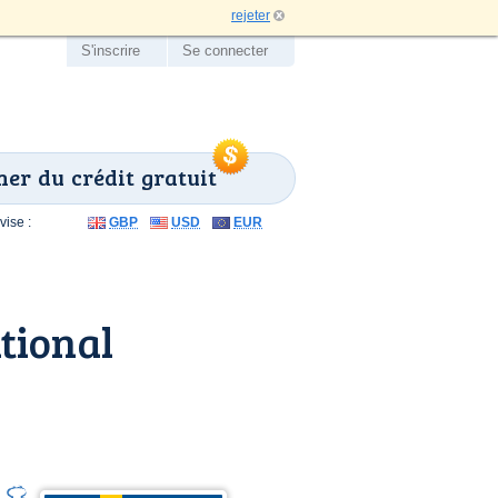
rejeter
S'inscrire
Se connecter
er du crédit gratuit
ise :
GBP
USD
EUR
tional