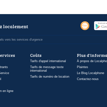
z localement
ls vers les services d'urgence
services
Coûts
Plus d'inform
Tarifs d'appel international
À propos de Localph
trants
Tarifs de message texte
Plaintes
international
ervice
Le Blog Localphone
Tarifs de numéro de location
l
Contactez-nous
n en ligne