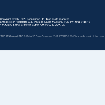
Copyright ©2007–2026 Localphone
Ltd
. Tous droits réservés
Enregistré en Angleterre & au Pays de Galles #6085990 |
UK
TVA
#911 5418 49
4 Paradise Street
,
Sheffield
,
South Yorkshire
,
S1 2DF
,
UK
“THE ITSPA AWARDS 2014 AND Best Consumer VoIP AWARD 2014” is a trade mark of the Internet 