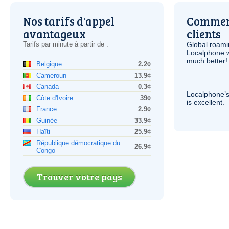
Nos tarifs d'appel
Comment
avantageux
clients
Tarifs par minute à partir de :
Global roami
Localphone 
much better!
Belgique
2.2¢
Cameroun
13.9¢
Canada
0.3¢
Localphone’s
Côte d'Ivoire
39¢
is excellent.
France
2.9¢
Guinée
33.9¢
Haïti
25.9¢
République démocratique du
26.9¢
Congo
Trouver votre pays