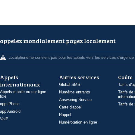
appelez mondialement payez localement
Localphone ne convient pas pour les appels vers les services d'urgence
Appels
Autres services
Coûts
internationaux
Global SMS
Tarifs d'a
Appels mobile ou sur ligne
Numéros entrants
Tarifs de
fixe
internatio
Answering Service
app iPhone
Tarifs de
Carte d'appel
app Android
Rappel
VoIP
Numérotation en ligne