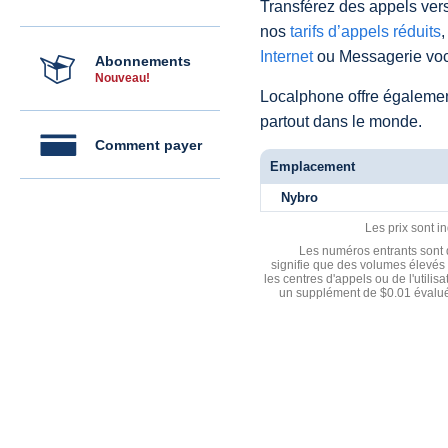
Transférez des appels vers
nos
tarifs d’appels réduits
,
Internet
ou Messagerie voc
Abonnements
Nouveau!
Localphone offre égaleme
partout dans le monde.
Comment payer
Emplacement
Nybro
Les prix sont i
Les numéros entrants sont d
signifie que des volumes élevés 
les centres d'appels ou de l'utili
un supplément de $0.01 évalué