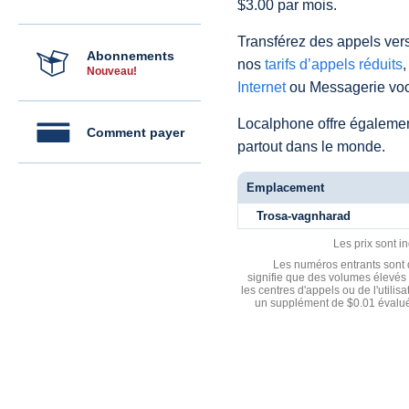
$3.00 par mois.
Transférez des appels vers
Abonnements
nos
tarifs d’appels réduits
,
Nouveau!
Internet
ou Messagerie voc
Localphone offre égaleme
Comment payer
partout dans le monde.
Emplacement
Trosa-vagnharad
Les prix sont i
Les numéros entrants sont d
signifie que des volumes élevés 
les centres d'appels ou de l'utili
un supplément de $0.01 évalué