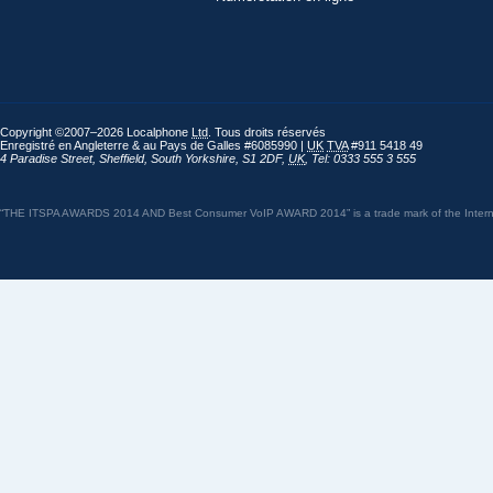
Copyright ©2007–2026 Localphone
Ltd
. Tous droits réservés
Enregistré en Angleterre & au Pays de Galles #6085990 |
UK
TVA
#911 5418 49
4 Paradise Street
,
Sheffield
,
South Yorkshire
,
S1 2DF
,
UK
,
Tel: 0333 555 3 555
“THE ITSPA AWARDS 2014 AND Best Consumer VoIP AWARD 2014” is a trade mark of the Internet 