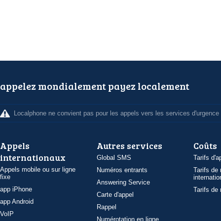
appelez mondialement payez localement
Localphone ne convient pas pour les appels vers les services d'urgence
Appels
Autres services
Coûts
internationaux
Global SMS
Tarifs d'a
Appels mobile ou sur ligne
Numéros entrants
Tarifs de
fixe
internatio
Answering Service
app iPhone
Tarifs de
Carte d'appel
app Android
Rappel
VoIP
Numérotation en ligne