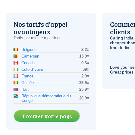
Nos tarifs d'appel
Comment
avantageux
clients
Tarifs par minute à partir de :
Calling India
cheaper than
from India.
Belgique
2.2¢
Cameroun
13.9¢
Canada
0.3¢
Love your ser
Côte d'Ivoire
39¢
Great prices 
France
2.9¢
Guinée
33.9¢
Haïti
25.9¢
République démocratique du
26.9¢
Congo
Trouver votre pays