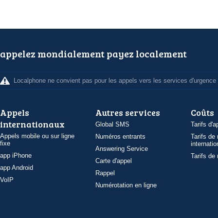
appelez mondialement payez localement
Localphone ne convient pas pour les appels vers les services d'urgence
Appels
Autres services
Coûts
internationaux
Global SMS
Tarifs d'a
Appels mobile ou sur ligne
Numéros entrants
Tarifs de
fixe
internatio
Answering Service
app iPhone
Tarifs de
Carte d'appel
app Android
Rappel
VoIP
Numérotation en ligne