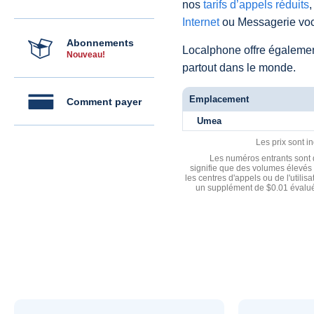
nos
tarifs d’appels réduits
,
Internet
ou Messagerie voc
Abonnements
Localphone offre égaleme
Nouveau!
partout dans le monde.
Emplacement
Comment payer
Umea
Les prix sont i
Les numéros entrants sont d
signifie que des volumes élevés 
les centres d'appels ou de l'utili
un supplément de $0.01 évalué