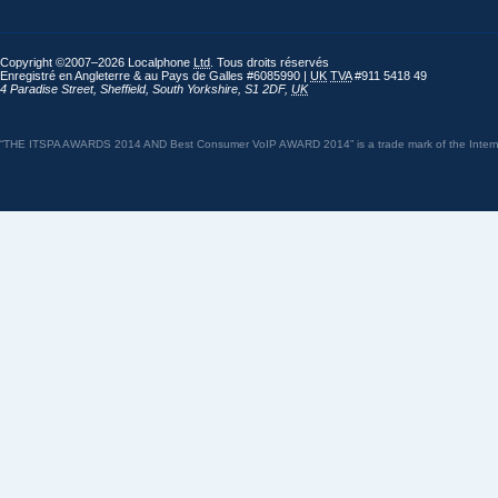
Copyright ©2007–2026 Localphone
Ltd
. Tous droits réservés
Enregistré en Angleterre & au Pays de Galles #6085990 |
UK
TVA
#911 5418 49
4 Paradise Street
,
Sheffield
,
South Yorkshire
,
S1 2DF
,
UK
“THE ITSPA AWARDS 2014 AND Best Consumer VoIP AWARD 2014” is a trade mark of the Internet 