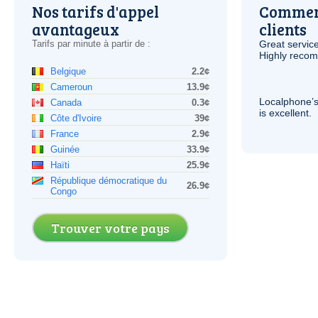
Nos tarifs d'appel
Comment
avantageux
clients
Tarifs par minute à partir de :
Great service
Highly reco
Belgique
2.2¢
Cameroun
13.9¢
Localphone’s
Canada
0.3¢
is excellent.
Côte d'Ivoire
39¢
France
2.9¢
Guinée
33.9¢
Haïti
25.9¢
République démocratique du
26.9¢
Congo
Trouver votre pays