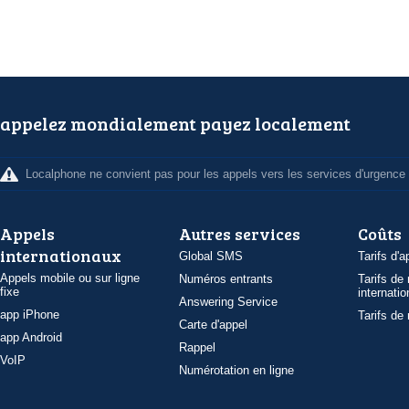
appelez mondialement payez localement
Localphone ne convient pas pour les appels vers les services d'urgence
Appels
Autres services
Coûts
internationaux
Global SMS
Tarifs d'a
Appels mobile ou sur ligne
Numéros entrants
Tarifs de
fixe
internatio
Answering Service
app iPhone
Tarifs de
Carte d'appel
app Android
Rappel
VoIP
Numérotation en ligne