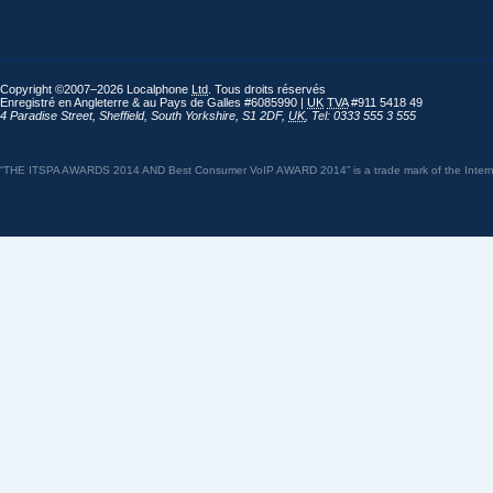
Copyright ©2007–2026 Localphone
Ltd
. Tous droits réservés
Enregistré en Angleterre & au Pays de Galles #6085990 |
UK
TVA
#911 5418 49
4 Paradise Street
,
Sheffield
,
South Yorkshire
,
S1 2DF
,
UK
,
Tel: 0333 555 3 555
“THE ITSPA AWARDS 2014 AND Best Consumer VoIP AWARD 2014” is a trade mark of the Internet 