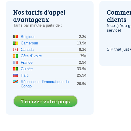
Nos tarifs d'appel
Comment
avantageux
clients
Tarifs par minute à partir de :
Nice :) You g
service!
Belgique
2.2¢
Cameroun
13.9¢
SIP
that just 
Canada
0.3¢
Côte d'Ivoire
39¢
France
2.9¢
Guinée
33.9¢
Haïti
25.9¢
République démocratique du
26.9¢
Congo
Trouver votre pays