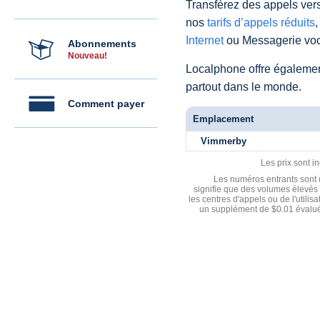
Transférez des appels vers
nos
tarifs d’appels réduits
,
Internet
ou Messagerie voc
Abonnements
Nouveau!
Localphone offre égaleme
partout dans le monde.
Comment payer
Emplacement
Vimmerby
Les prix sont i
Les numéros entrants sont d
signifie que des volumes élevés 
les centres d'appels ou de l'utili
un supplément de $0.01 évalué