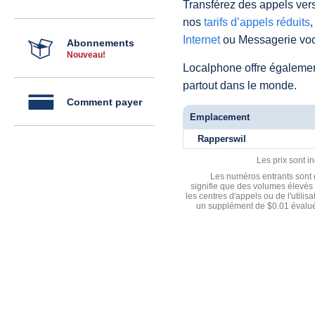
Transférez des appels vers
nos
tarifs d’appels réduits
,
Internet
ou Messagerie voc
Abonnements
Nouveau!
Localphone offre égaleme
partout dans le monde.
Comment payer
Emplacement
Rapperswil
Les prix sont i
Les numéros entrants sont d
signifie que des volumes élevés 
les centres d'appels ou de l'utili
un supplément de $0.01 évalué