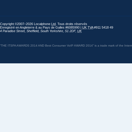
Copyright ©2007–2026 Localphone
Ltd
. Tous droits réservés
Enregistré en Angleterre & au Pays de Galles #6085990 |
UK
TVA
#911 5418 49
4 Paradise Street
,
Sheffield
,
South Yorkshire
,
S1 2DF
,
UK
“THE ITSPA AWARDS 2014 AND Best Consumer VoIP AWARD 2014” is a trade mark of the Internet 