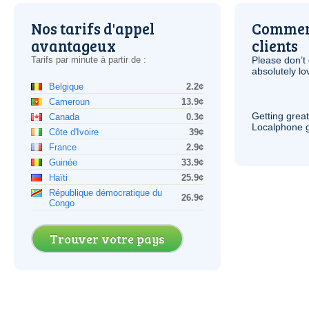
Nos tarifs d'appel
Comment
avantageux
clients
Tarifs par minute à partir de :
Please don’t 
absolutely lo
Belgique
2.2¢
Cameroun
13.9¢
Getting grea
Canada
0.3¢
Localphone g
Côte d'Ivoire
39¢
France
2.9¢
Guinée
33.9¢
Haïti
25.9¢
République démocratique du
26.9¢
Congo
Trouver votre pays