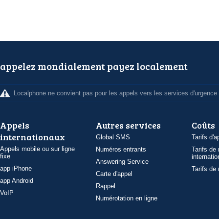
appelez mondialement payez localement
Localphone ne convient pas pour les appels vers les services d'urgence
Appels
Autres services
Coûts
internationaux
Global SMS
Tarifs d'a
Appels mobile ou sur ligne
Numéros entrants
Tarifs de
fixe
internatio
Answering Service
app iPhone
Tarifs de
Carte d'appel
app Android
Rappel
VoIP
Numérotation en ligne