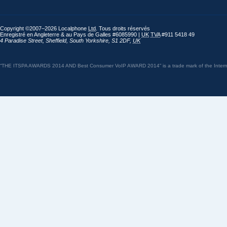
Copyright ©2007–2026 Localphone
Ltd
. Tous droits réservés
Enregistré en Angleterre & au Pays de Galles #6085990 |
UK
TVA
#911 5418 49
4 Paradise Street
,
Sheffield
,
South Yorkshire
,
S1 2DF
,
UK
“THE ITSPA AWARDS 2014 AND Best Consumer VoIP AWARD 2014” is a trade mark of the Internet 