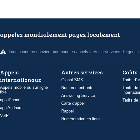
appelez mondialement payez localement
Localphone ne convient pas pour les appels vers les services d'urgence
Appels
Autres services
Coûts
internationaux
Global SMS
Tarifs d'a
Appels mobile ou sur ligne
Numéros entrants
Tarifs de
fixe
internatio
Answering Service
app iPhone
Tarifs de
Carte d'appel
app Android
Rappel
VoIP
Numérotation en ligne