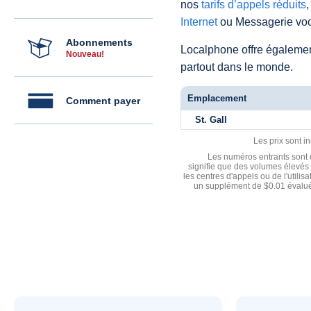
nos
tarifs d’appels réduits
,
Internet
ou Messagerie voc
Abonnements
Localphone offre égaleme
Nouveau!
partout dans le monde.
Emplacement
Comment payer
St. Gall
Les prix sont i
Les numéros entrants sont d
signifie que des volumes élevés 
les centres d'appels ou de l'utili
un supplément de $0.01 évalué