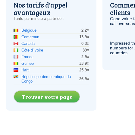
Nos tarifs d'appel
Comment
avantageux
clients
Tarifs par minute à partir de :
Good value f
call overseas,
Belgique
2.2¢
Cameroun
13.9¢
Impressed th
Canada
0.3¢
numbers for 
Côte d'Ivoire
39¢
countries.
France
2.9¢
Guinée
33.9¢
Haïti
25.9¢
République démocratique du
26.9¢
Congo
Trouver votre pays