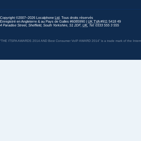
Copyright ©2007–2026 Localphone
Ltd
. Tous droits réservés
Enregistré en Angleterre & au Pays de Galles #6085990 |
UK
TVA
#911 5418 49
4 Paradise Street
,
Sheffield
,
South Yorkshire
,
S1 2DF
,
UK
,
Tel: 0333 555 3 555
“THE ITSPA AWARDS 2014 AND Best Consumer VoIP AWARD 2014” is a trade mark of the Internet 