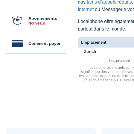
nos
tarifs d’appels réduits
,
Internet
ou Messagerie voc
Abonnements
Localphone offre égaleme
Nouveau!
partout dans le monde.
Emplacement
Comment payer
Zurich
Les prix sont i
Les numéros entrants sont d
signifie que des volumes élevés 
les centres d'appels ou de l'utili
un supplément de $0.01 évalué