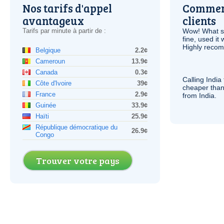
Nos tarifs d'appel
Comment
avantageux
clients
Tarifs par minute à partir de :
Wow! What se
fine, used it
Highly recom
Belgique
2.2¢
Cameroun
13.9¢
Canada
0.3¢
Calling India
Côte d'Ivoire
39¢
cheaper than
France
2.9¢
from India.
Guinée
33.9¢
Haïti
25.9¢
République démocratique du
26.9¢
Congo
Trouver votre pays