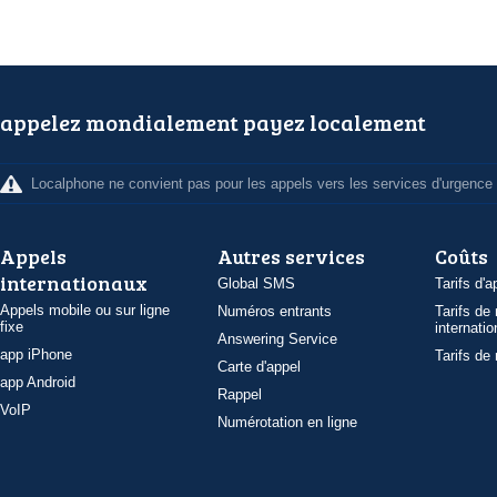
appelez mondialement payez localement
Localphone ne convient pas pour les appels vers les services d'urgence
Appels
Autres services
Coûts
internationaux
Global SMS
Tarifs d'a
Appels mobile ou sur ligne
Numéros entrants
Tarifs de
fixe
internatio
Answering Service
app iPhone
Tarifs de
Carte d'appel
app Android
Rappel
VoIP
Numérotation en ligne