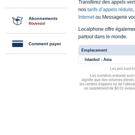
Transférez des appels vers
nos
tarifs d’appels réduits
,
Internet
ou Messagerie voc
Abonnements
Nouveau!
Localphone offre égaleme
partout dans le monde.
Comment payer
Emplacement
Istanbul - Asia
Les prix sont i
Les numéros entrants sont d
signifie que des volumes élevés 
les centres d'appels ou de l'utili
un supplément de $0.01 évalué