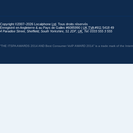
Copyright ©2007–2026 Localphone
Ltd
. Tous droits réservés
Enregistré en Angleterre & au Pays de Galles #6085990 |
UK
TVA
#911 5418 49
4 Paradise Street
,
Sheffield
,
South Yorkshire
,
S1 2DF
,
UK
,
Tel: 0333 555 3 555
“THE ITSPA AWARDS 2014 AND Best Consumer VoIP AWARD 2014” is a trade mark of the Internet 