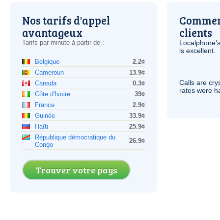
Nos tarifs d'appel
Comment
avantageux
clients
Tarifs par minute à partir de :
Localphone’s
is excellent.
Belgique
2.2¢
Cameroun
13.9¢
Calls are cry
Canada
0.3¢
rates were ha
Côte d'Ivoire
39¢
France
2.9¢
Guinée
33.9¢
Haïti
25.9¢
République démocratique du
26.9¢
Congo
Trouver votre pays