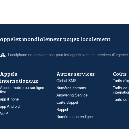
appelez mondialement payez localement
Localphone ne convient pas pour les appels vers les services d'urgence
Appels
Autres services
Coûts
internationaux
Global SMS
Tarifs d'a
Appels mobile ou sur ligne
Numéros entrants
Tarifs de
fixe
internatio
Answering Service
app iPhone
Tarifs de
Carte d'appel
app Android
Rappel
VoIP
Numérotation en ligne