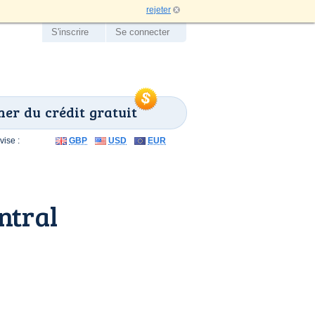
rejeter
S'inscrire
Se connecter
er du crédit gratuit
ise :
GBP
USD
EUR
ntral