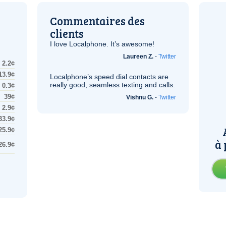
Commentaires des
clients
I love Localphone. It’s awesome!
Laureen Z.
-
Twitter
2.2¢
13.9¢
Localphone’s speed dial contacts are
really good, seamless texting and calls.
0.3¢
39¢
Vishnu G.
-
Twitter
2.9¢
33.9¢
25.9¢
à 
26.9¢