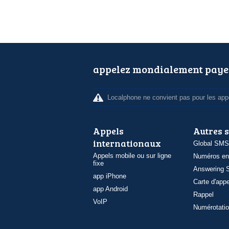
appelez mondialement paye
Localphone ne convient pas pour les appe
Appels
Autres 
internationaux
Global SMS
Appels mobile ou sur ligne
Numéros en
fixe
Answering S
app iPhone
Carte d'appe
app Android
Rappel
VoIP
Numérotatio