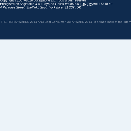
Copyright ©2007–2026 Localphone
Ltd
. Tous droits réservés
Enregistré en Angleterre & au Pays de Galles #6085990 |
UK
TVA
#911 5418 49
4 Paradise Street
,
Sheffield
,
South Yorkshire
,
S1 2DF
,
UK
“THE ITSPA AWARDS 2014 AND Best Consumer VoIP AWARD 2014” is a trade mark of the Internet 