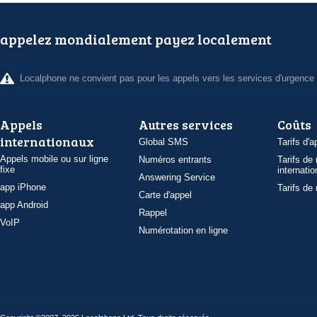
appelez mondialement payez localement
Localphone ne convient pas pour les appels vers les services d'urgence
Appels
Autres services
Coûts
internationaux
Global SMS
Tarifs d'a
Appels mobile ou sur ligne
Numéros entrants
Tarifs de
fixe
internatio
Answering Service
app iPhone
Tarifs de
Carte d'appel
app Android
Rappel
VoIP
Numérotation en ligne