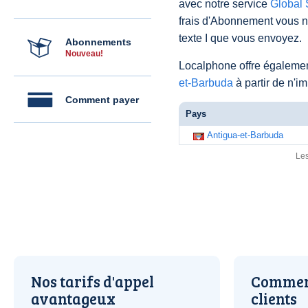
avec notre service
Global
frais d'Abonnement vous 
texte I que vous envoyez.
Abonnements
Nouveau!
Localphone offre égaleme
et-Barbuda
à partir de n'i
Comment payer
Pays
Antigua-et-Barbuda
Les
Nos tarifs d'appel
Comment
avantageux
clients