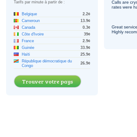
Tarifs par minute à partir de :
Calls are cry
rates were ha
Belgique
2.2¢
Cameroun
13.9¢
Great service
Canada
0.3¢
Highly reco
Côte d'Ivoire
39¢
France
2.9¢
Guinée
33.9¢
Haïti
25.9¢
République démocratique du
26.9¢
Congo
Trouver votre pays