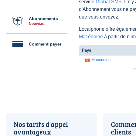
service
Global SMS
. Il n'
d'Abonnement vous ne pay
que vous envoyez.
Abonnements
Nouveau!
Localphone offre égaleme
Macédoine
à partir de n'i
Comment payer
Pays
Macédoine
Les
Nos tarifs d'appel
Comment
avantageux
clients