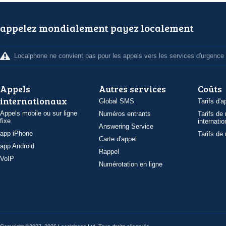
appelez mondialement payez localement
Localphone ne convient pas pour les appels vers les services d'urgence
Appels
Autres services
Coûts
internationaux
Global SMS
Tarifs d'a
Appels mobile ou sur ligne
Numéros entrants
Tarifs de
fixe
internatio
Answering Service
app iPhone
Tarifs de
Carte d'appel
app Android
Rappel
VoIP
Numérotation en ligne