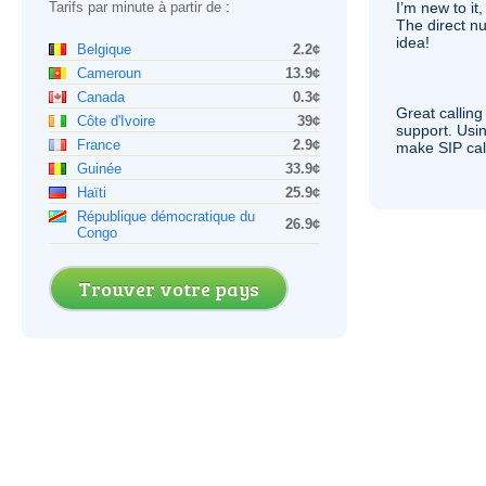
Tarifs par minute à partir de :
I’m new to it,
The direct nu
idea!
Belgique
2.2¢
Cameroun
13.9¢
Canada
0.3¢
Great calling
Côte d'Ivoire
39¢
support. Usi
France
2.9¢
make
SIP
cal
Guinée
33.9¢
Haïti
25.9¢
République démocratique du
26.9¢
Congo
Trouver votre pays