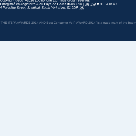
Copyright ©2007–2026 Localphone
Ltd
. Tous droits réservés
Enregistré en Angleterre & au Pays de Galles #6085990 |
UK
TVA
#911 5418 49
4 Paradise Street
,
Sheffield
,
South Yorkshire
,
S1 2DF
,
UK
“THE ITSPA AWARDS 2014 AND Best Consumer VoIP AWARD 2014” is a trade mark of the Internet 