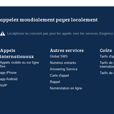
appelez mondialement payez localement
Localphone ne convient pas pour les appels vers les services d'urgence
Appels
Autres services
Coûts
internationaux
Global SMS
Tarifs d'a
Appels mobile ou sur ligne
Numéros entrants
Tarifs de
fixe
internatio
Answering Service
app iPhone
Tarifs de
Carte d'appel
app Android
Rappel
VoIP
Numérotation en ligne