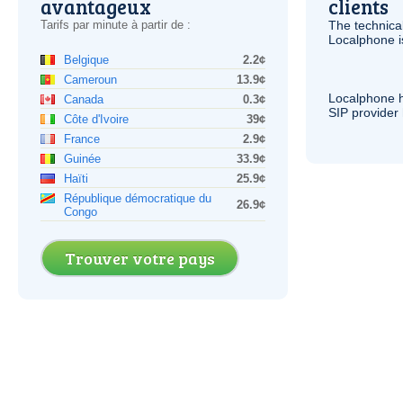
avantageux
clients
Tarifs par minute à partir de :
The technica
Localphone 
Belgique
2.2¢
Cameroun
13.9¢
Localphone 
Canada
0.3¢
SIP
provider 
Côte d'Ivoire
39¢
France
2.9¢
Guinée
33.9¢
Haïti
25.9¢
République démocratique du
26.9¢
Congo
Trouver votre pays