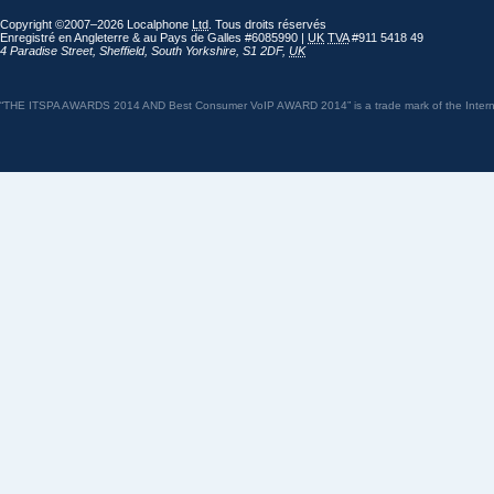
Copyright ©2007–2026 Localphone
Ltd
. Tous droits réservés
Enregistré en Angleterre & au Pays de Galles #6085990 |
UK
TVA
#911 5418 49
4 Paradise Street
,
Sheffield
,
South Yorkshire
,
S1 2DF
,
UK
“THE ITSPA AWARDS 2014 AND Best Consumer VoIP AWARD 2014” is a trade mark of the Internet 