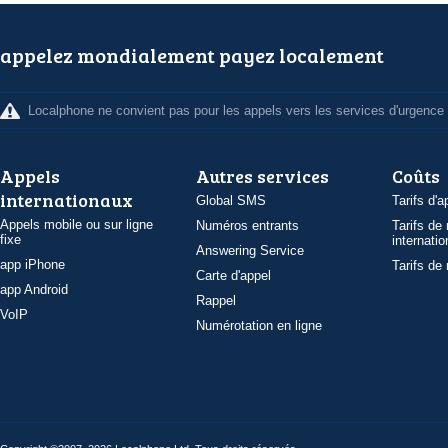
appelez mondialement payez localement
Localphone ne convient pas pour les appels vers les services d'urgence
Appels
Autres services
Coûts
internationaux
Global SMS
Tarifs d'a
Appels mobile ou sur ligne
Numéros entrants
Tarifs de
fixe
internatio
Answering Service
app iPhone
Tarifs de
Carte d'appel
app Android
Rappel
VoIP
Numérotation en ligne