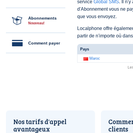
service
Global SMS
. Il n'
d'Abonnement vous ne pay
que vous envoyez.
Abonnements
Nouveau!
Localphone offre égaleme
partir de n'importe où dan
Comment payer
Pays
Maroc
Les
Nos tarifs d'appel
Comment
avantageux
clients