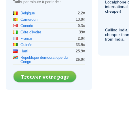
Tarifs par minute à partir de :
Localphone.
internationa
cheaper!
Belgique
2.2¢
Cameroun
13.9¢
Canada
0.3¢
Calling India
Côte d'Ivoire
39¢
cheaper than
France
2.9¢
from India.
Guinée
33.9¢
Haïti
25.9¢
République démocratique du
26.9¢
Congo
Trouver votre pays