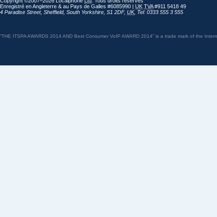
Copyright ©2007–2026 Localphone
Ltd
. Tous droits réservés
Enregistré en Angleterre & au Pays de Galles #6085990 |
UK
TVA
#911 5418 49
4 Paradise Street
,
Sheffield
,
South Yorkshire
,
S1 2DF
,
UK
,
Tel: 0333 555 3 555
“THE ITSPA AWARDS 2014 AND Best Consumer VoIP AWARD 2014” is a trade mark of the Internet 