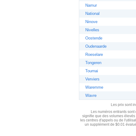
Namur
National
Ninove
Nivelles
Oostende
Oudenaarde
Roeselare
Tongeren
Tournai
Verviers
Waremme
Wavre
Les prix sont i
Les numéros entrants sont d
signifie que des volumes élevés 
les centres d'appels ou de l'utili
un supplément de $0.01 évalué