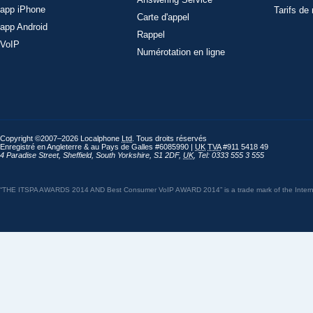
app iPhone
Tarifs de
Carte d'appel
app Android
Rappel
VoIP
Numérotation en ligne
Copyright ©2007–2026 Localphone
Ltd
. Tous droits réservés
Enregistré en Angleterre & au Pays de Galles #6085990 |
UK
TVA
#911 5418 49
4 Paradise Street
,
Sheffield
,
South Yorkshire
,
S1 2DF
,
UK
,
Tel: 0333 555 3 555
“THE ITSPA AWARDS 2014 AND Best Consumer VoIP AWARD 2014” is a trade mark of the Internet 