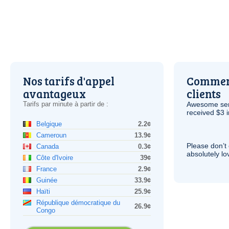
Nos tarifs d'appel
Comment
avantageux
clients
Tarifs par minute à partir de :
Awesome serv
received $3 in
Belgique
2.2¢
Cameroun
13.9¢
Please don’t 
Canada
0.3¢
absolutely lo
Côte d'Ivoire
39¢
France
2.9¢
Guinée
33.9¢
Haïti
25.9¢
République démocratique du
26.9¢
Congo