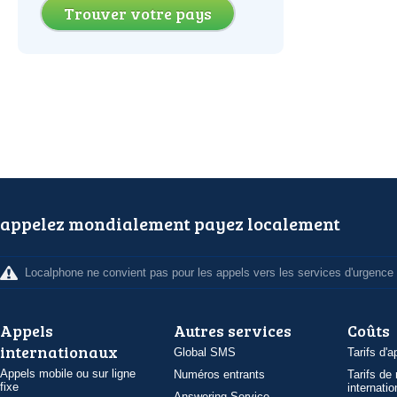
Trouver votre pays
appelez mondialement payez localement
Localphone ne convient pas pour les appels vers les services d'urgence
Appels
Autres services
Coûts
internationaux
Global SMS
Tarifs d'a
Appels mobile ou sur ligne
Numéros entrants
Tarifs de
fixe
internatio
Answering Service