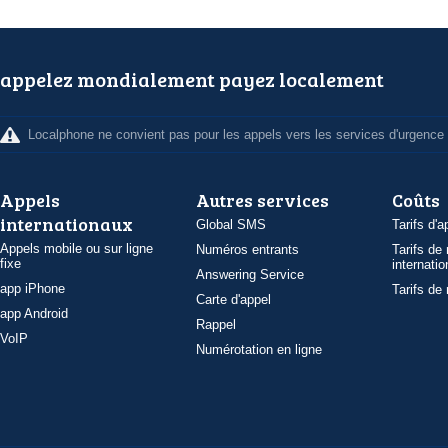
appelez mondialement payez localement
Localphone ne convient pas pour les appels vers les services d'urgence
Appels
Autres services
Coûts
internationaux
Global SMS
Tarifs d'a
Appels mobile ou sur ligne
Numéros entrants
Tarifs de
fixe
internatio
Answering Service
app iPhone
Tarifs de
Carte d'appel
app Android
Rappel
VoIP
Numérotation en ligne