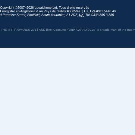
Copyright ©2007–2026 Localphone
Ltd
. Tous droits réservés
Enregistré en Angleterre & au Pays de Galles #6085990 |
UK
TVA
#911 5418 49
4 Paradise Street
,
Sheffield
,
South Yorkshire
,
S1 2DF
,
UK
,
Tel: 0333 555 3 555
“THE ITSPA AWARDS 2014 AND Best Consumer VoIP AWARD 2014” is a trade mark of the Internet 