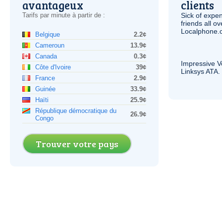
avantageux
clients
Tarifs par minute à partir de :
Sick of expen
friends all o
Localphone.c
Belgique
2.2¢
Cameroun
13.9¢
Canada
0.3¢
Impressive
V
Côte d'Ivoire
39¢
Linksys
ATA
.
France
2.9¢
Guinée
33.9¢
Haïti
25.9¢
République démocratique du
26.9¢
Congo
Trouver votre pays