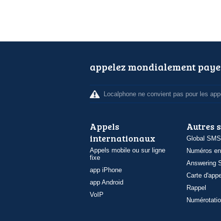
appelez mondialement paye
Localphone ne convient pas pour les appe
Appels
Autres 
internationaux
Global SMS
Appels mobile ou sur ligne
Numéros en
fixe
Answering S
app iPhone
Carte d'appe
app Android
Rappel
VoIP
Numérotatio