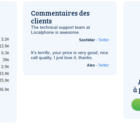
Commentaires des
clients
The technical support team at
Localphone is awesome.
2.2¢
Sashidar
-
Twitter
13.9¢
It’s terrific, your price is very good, nice
0.3¢
call quality, I just love it, thanks.
39¢
Alex
-
Twitter
2.9¢
33.9¢
25.9¢
à 
26.9¢