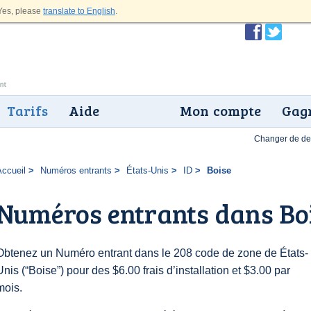
es, please
translate to English
.
Tarifs
Aide
Mon compte
Gagn
Changer de dev
Accueil
Numéros entrants
États-Unis
ID
Boise
Numéros entrants dans Bo
Obtenez un Numéro entrant dans le 208 code de zone de États-
Unis (“Boise”) pour des $6.00 frais d’installation et $3.00 par
mois.