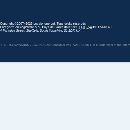
Copyright ©2007–2026 Localphone
Ltd
. Tous droits réservés
Enregistré en Angleterre & au Pays de Galles #6085990 |
UK
TVA
#911 5418 49
4 Paradise Street
,
Sheffield
,
South Yorkshire
,
S1 2DF
,
UK
“THE ITSPA AWARDS 2014 AND Best Consumer VoIP AWARD 2014” is a trade mark of the Internet 