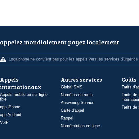
appelez mondialement payez localement
Localphone ne convient pas pour les appels vers les services d'urgence
Appels
Autres services
Coûts
internationaux
Global SMS
Tarifs d'a
Appels mobile ou sur ligne
Numéros entrants
Tarifs de
fixe
internatio
Answering Service
app iPhone
Tarifs de
Carte d'appel
app Android
Rappel
VoIP
Numérotation en ligne