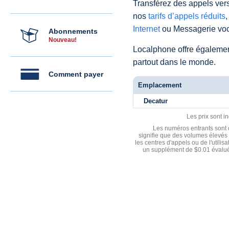
Transférez des appels vers
nos
tarifs d’appels réduits
,
Internet
ou Messagerie voc
Abonnements
Nouveau!
Localphone offre égaleme
partout dans le monde.
Comment payer
Emplacement
Decatur
Les prix sont i
Les numéros entrants sont d
signifie que des volumes élevés 
les centres d'appels ou de l'utili
un supplément de $0.01 évalué