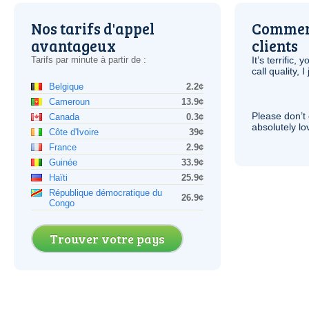
Nos tarifs d'appel
Comment
avantageux
clients
Tarifs par minute à partir de :
It’s terrific,
call quality, I
Belgique
2.2¢
Cameroun
13.9¢
Please don’t 
Canada
0.3¢
absolutely lo
Côte d'Ivoire
39¢
France
2.9¢
Guinée
33.9¢
Haïti
25.9¢
République démocratique du
26.9¢
Congo
Trouver votre pays