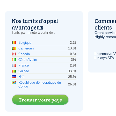
Nos tarifs d'appel
Comment
avantageux
clients
Tarifs par minute à partir de :
Great service
Highly reco
Belgique
2.2¢
Cameroun
13.9¢
Impressive
V
Canada
0.3¢
Linksys
ATA
.
Côte d'Ivoire
39¢
France
2.9¢
Guinée
33.9¢
Haïti
25.9¢
République démocratique du
26.9¢
Congo
Trouver votre pays