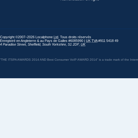
Copyright ©2007–2026 Localphone
Ltd
. Tous droits réservés
Enregistré en Angleterre & au Pays de Galles #6085990 |
UK
TVA
#911 5418 49
4 Paradise Street
,
Sheffield
,
South Yorkshire
,
S1 2DF
,
UK
“THE ITSPA AWARDS 2014 AND Best Consumer VoIP AWARD 2014” is a trade mark of the Internet 