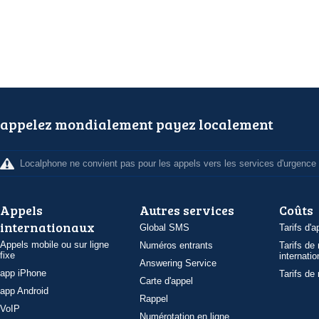
appelez mondialement payez localement
Localphone ne convient pas pour les appels vers les services d'urgence
Appels
Autres services
Coûts
internationaux
Global SMS
Tarifs d'a
Appels mobile ou sur ligne
Numéros entrants
Tarifs de
fixe
internatio
Answering Service
app iPhone
Tarifs de
Carte d'appel
app Android
Rappel
VoIP
Numérotation en ligne