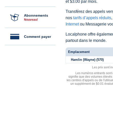
et $3.00 par mois.
Transférez des appels vers
Abonnements
nos
tarifs d’appels réduits
,
Nouveau!
Internet
ou Messagerie voc
Localphone offre égaleme
Comment payer
partout dans le monde.
Emplacement
Hamlin (Wayne) (570)
Les prix sont i
Les numéros entrants sont d
signifie que des volumes élevés 
les centres d'appels ou de l'utili
un supplément de $0.01 évalué