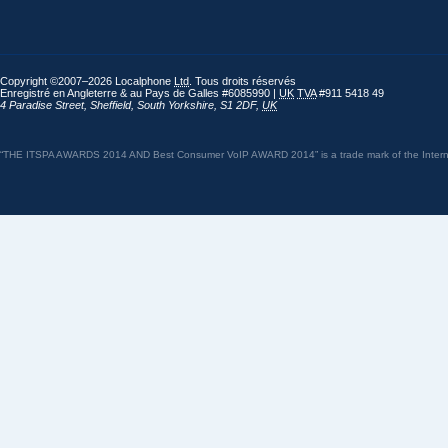
Copyright ©2007–2026 Localphone
Ltd
. Tous droits réservés
Enregistré en Angleterre & au Pays de Galles #6085990 |
UK
TVA
#911 5418 49
4 Paradise Street
,
Sheffield
,
South Yorkshire
,
S1 2DF
,
UK
“THE ITSPA AWARDS 2014 AND Best Consumer VoIP AWARD 2014” is a trade mark of the Internet 