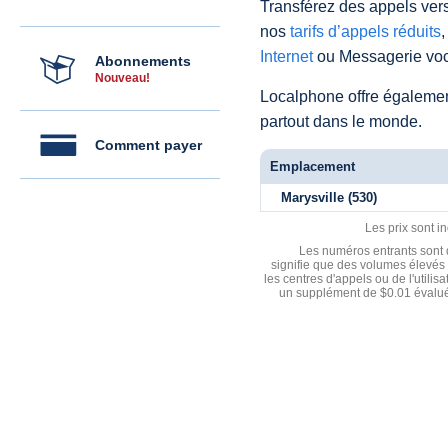
Transférez des appels vers
nos
tarifs d’appels réduits
,
Internet
ou Messagerie voc
Abonnements
Nouveau!
Localphone offre égaleme
partout dans le monde.
Comment payer
Emplacement
Marysville (530)
Les prix sont i
Les numéros entrants sont d
signifie que des volumes élevés 
les centres d'appels ou de l'utili
un supplément de $0.01 évalué