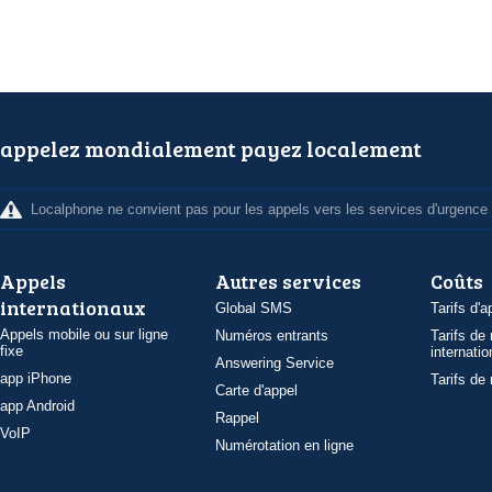
appelez mondialement payez localement
Localphone ne convient pas pour les appels vers les services d'urgence
Appels
Autres services
Coûts
internationaux
Global SMS
Tarifs d'a
Appels mobile ou sur ligne
Numéros entrants
Tarifs de
fixe
internatio
Answering Service
app iPhone
Tarifs de
Carte d'appel
app Android
Rappel
VoIP
Numérotation en ligne