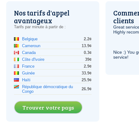
Nos tarifs d'appel
Comment
avantageux
clients
Tarifs par minute à partir de :
Great service
Highly reco
Belgique
2.2¢
Cameroun
13.9¢
Nice :) You g
Canada
0.3¢
service!
Côte d'Ivoire
39¢
France
2.9¢
Guinée
33.9¢
Haïti
25.9¢
République démocratique du
26.9¢
Congo
Trouver votre pays