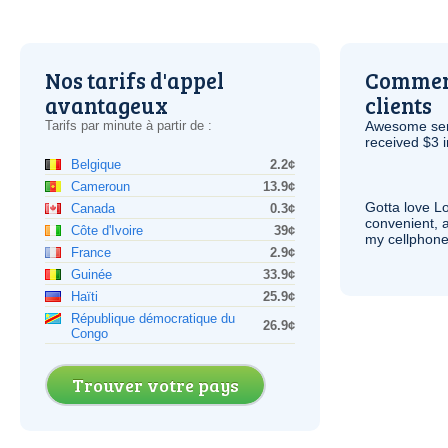
Nos tarifs d'appel
Comment
avantageux
clients
Tarifs par minute à partir de :
Awesome serv
received $3 in
Belgique
2.2¢
Cameroun
13.9¢
Gotta love 
Canada
0.3¢
convenient, 
Côte d'Ivoire
39¢
my cellphone
France
2.9¢
Guinée
33.9¢
Haïti
25.9¢
République démocratique du
26.9¢
Congo
Trouver votre pays