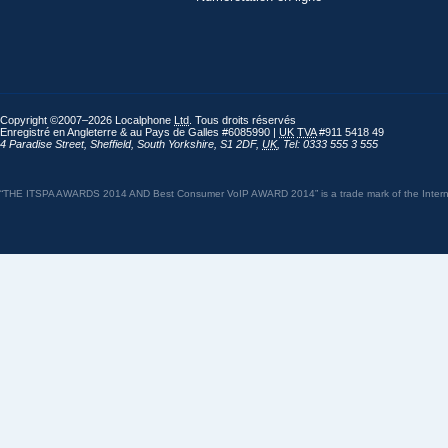
Copyright ©2007–2026 Localphone
Ltd
. Tous droits réservés
Enregistré en Angleterre & au Pays de Galles #6085990 |
UK
TVA
#911 5418 49
4 Paradise Street
,
Sheffield
,
South Yorkshire
,
S1 2DF
,
UK
,
Tel: 0333 555 3 555
“THE ITSPA AWARDS 2014 AND Best Consumer VoIP AWARD 2014” is a trade mark of the Internet 