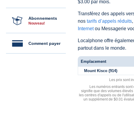
$3.00 par mois.
Transférez des appels vers
Abonnements
nos
tarifs d’appels réduits
,
Nouveau!
Internet
ou Messagerie voc
Localphone offre égaleme
Comment payer
partout dans le monde.
Emplacement
Mount Kisco (914)
Les prix sont i
Les numéros entrants sont d
signifie que des volumes élevés 
les centres d'appels ou de l'utili
un supplément de $0.01 évalué