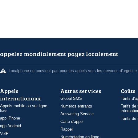
appelez mondialement payez localement
Localphone ne convient pas pour les appels vers les services d'urgence
Appels
Autres services
Coûts
internationaux
Global SMS
Tarifs d'a
Appels mobile ou sur ligne
Numéros entrants
Tarifs de
fixe
internatio
Answering Service
app iPhone
Tarifs de
Carte d'appel
app Android
Rappel
VoIP
Numérotation en ligne