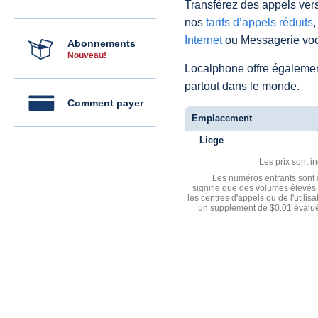
Transférez des appels vers
nos
tarifs d’appels réduits
,
Internet
ou Messagerie voc
Abonnements
Nouveau!
Localphone offre égaleme
partout dans le monde.
Comment payer
Emplacement
Liege
Les prix sont i
Les numéros entrants sont d
signifie que des volumes élevés 
les centres d'appels ou de l'utili
un supplément de $0.01 évalué