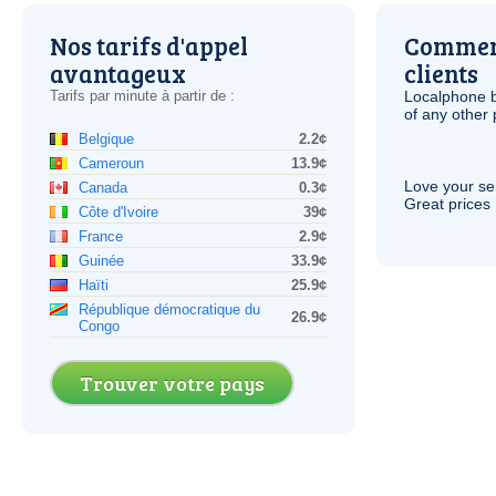
Nos tarifs d'appel
Comment
avantageux
clients
Tarifs par minute à partir de :
Localphone b
of any other
Belgique
2.2¢
Cameroun
13.9¢
Love your ser
Canada
0.3¢
Great prices 
Côte d'Ivoire
39¢
France
2.9¢
Guinée
33.9¢
Haïti
25.9¢
République démocratique du
26.9¢
Congo
Trouver votre pays