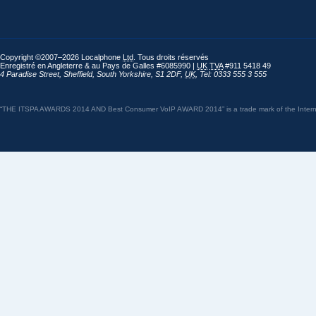
Copyright ©2007–2026 Localphone
Ltd
. Tous droits réservés
Enregistré en Angleterre & au Pays de Galles #6085990 |
UK
TVA
#911 5418 49
4 Paradise Street
,
Sheffield
,
South Yorkshire
,
S1 2DF
,
UK
,
Tel: 0333 555 3 555
“THE ITSPA AWARDS 2014 AND Best Consumer VoIP AWARD 2014” is a trade mark of the Internet 