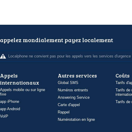
appelez mondialement payez localement
Localphone ne convient pas pour les appels vers les services d'urgence
Appels
Autres services
Coûts
internationaux
Global SMS
Tarifs d'a
Appels mobile ou sur ligne
Numéros entrants
Tarifs de
fixe
internatio
Answering Service
app iPhone
Tarifs de
Carte d'appel
app Android
Rappel
VoIP
Numérotation en ligne