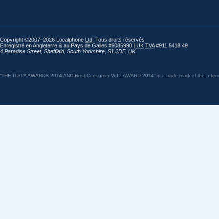
Copyright ©2007–2026 Localphone
Ltd
. Tous droits réservés
Enregistré en Angleterre & au Pays de Galles #6085990 |
UK
TVA
#911 5418 49
4 Paradise Street
,
Sheffield
,
South Yorkshire
,
S1 2DF
,
UK
“THE ITSPA AWARDS 2014 AND Best Consumer VoIP AWARD 2014” is a trade mark of the Internet 