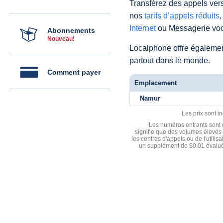
Transférez des appels vers
nos
tarifs d’appels réduits
,
Internet
ou Messagerie voc
Abonnements
Nouveau!
Localphone offre égaleme
partout dans le monde.
Comment payer
Emplacement
Namur
Les prix sont i
Les numéros entrants sont d
signifie que des volumes élevés 
les centres d'appels ou de l'utili
un supplément de $0.01 évalué