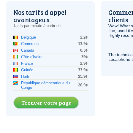
Nos tarifs d'appel
Comment
avantageux
clients
Tarifs par minute à partir de :
Wow! What se
fine, used it
Highly recom
Belgique
2.2¢
Cameroun
13.9¢
Canada
0.3¢
The technica
Côte d'Ivoire
39¢
Localphone 
France
2.9¢
Guinée
33.9¢
Haïti
25.9¢
République démocratique du
26.9¢
Congo
Trouver votre pays