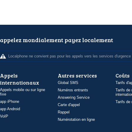
appelez mondialement payez localement
Localphone ne convient pas pour les appels vers les services d'urgence
Appels
Autres services
Coûts
internationaux
Global SMS
Tarifs d'a
Appels mobile ou sur ligne
Numéros entrants
Tarifs de
fixe
internatio
Answering Service
app iPhone
Tarifs de
Carte d'appel
app Android
Rappel
VoIP
Numérotation en ligne