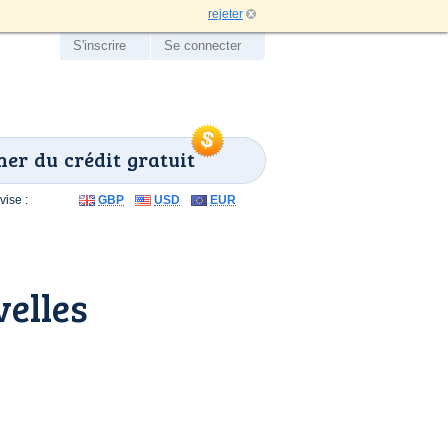
rejeter
S'inscrire
Se connecter
er du crédit gratuit
ise :
GBP
USD
EUR
elles