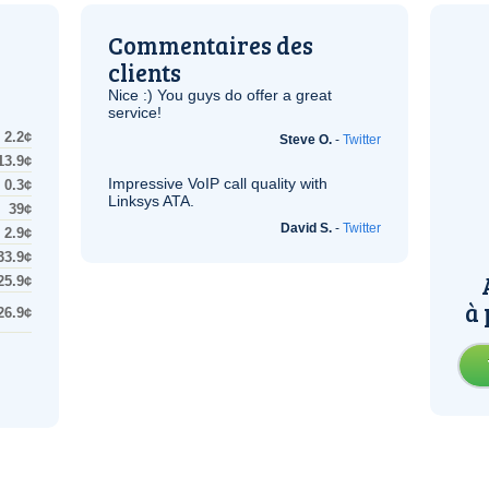
Commentaires des
clients
Nice :) You guys do offer a great
service!
2.2¢
Steve O.
-
Twitter
13.9¢
Impressive
VoIP
call quality with
0.3¢
Linksys
ATA
.
39¢
David S.
-
Twitter
2.9¢
33.9¢
25.9¢
à 
26.9¢