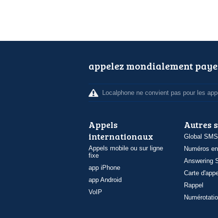
appelez mondialement paye
Localphone ne convient pas pour les appe
Appels
Autres 
internationaux
Global SMS
Appels mobile ou sur ligne
Numéros en
fixe
Answering S
app iPhone
Carte d'appe
app Android
Rappel
VoIP
Numérotatio