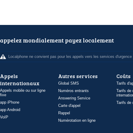
appelez mondialement payez localement
Localphone ne convient pas pour les appels vers les services d'urgence
Appels
Autres services
Coûts
internationaux
Global SMS
Tarifs d'a
Appels mobile ou sur ligne
Numéros entrants
Tarifs de
fixe
internatio
Answering Service
app iPhone
Tarifs de
Carte d'appel
app Android
Rappel
VoIP
Numérotation en ligne