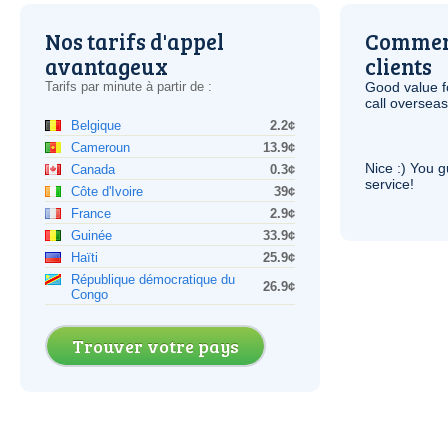
Nos tarifs d'appel
Comment
avantageux
clients
Tarifs par minute à partir de :
Good value f
call overseas,
Belgique
2.2¢
Cameroun
13.9¢
Nice :) You g
Canada
0.3¢
service!
Côte d'Ivoire
39¢
France
2.9¢
Guinée
33.9¢
Haïti
25.9¢
République démocratique du
26.9¢
Congo
Trouver votre pays