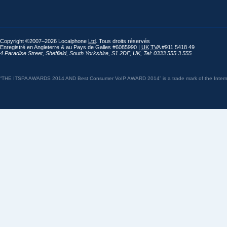
Copyright ©2007–2026 Localphone
Ltd
. Tous droits réservés
Enregistré en Angleterre & au Pays de Galles #6085990 |
UK
TVA
#911 5418 49
4 Paradise Street
,
Sheffield
,
South Yorkshire
,
S1 2DF
,
UK
,
Tel: 0333 555 3 555
“THE ITSPA AWARDS 2014 AND Best Consumer VoIP AWARD 2014” is a trade mark of the Internet 