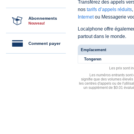
Transférez des appels vers
nos
tarifs d’appels réduits
,
Internet
ou Messagerie voc
Abonnements
Nouveau!
Localphone offre égaleme
partout dans le monde.
Comment payer
Emplacement
Tongeren
Les prix sont i
Les numéros entrants sont d
signifie que des volumes élevés 
les centres d'appels ou de l'utili
un supplément de $0.01 évalué