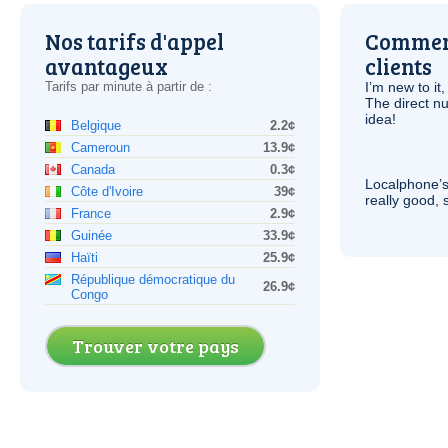
Nos tarifs d'appel
Comment
avantageux
clients
Tarifs par minute à partir de :
I’m new to it,
The direct nu
idea!
Belgique
2.2¢
Cameroun
13.9¢
Canada
0.3¢
Localphone’s
Côte d'Ivoire
39¢
really good, 
France
2.9¢
Guinée
33.9¢
Haïti
25.9¢
République démocratique du
26.9¢
Congo
Trouver votre pays