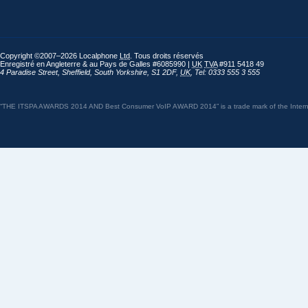
Copyright ©2007–2026 Localphone
Ltd
. Tous droits réservés
Enregistré en Angleterre & au Pays de Galles #6085990 |
UK
TVA
#911 5418 49
4 Paradise Street
,
Sheffield
,
South Yorkshire
,
S1 2DF
,
UK
,
Tel: 0333 555 3 555
“THE ITSPA AWARDS 2014 AND Best Consumer VoIP AWARD 2014” is a trade mark of the Internet 