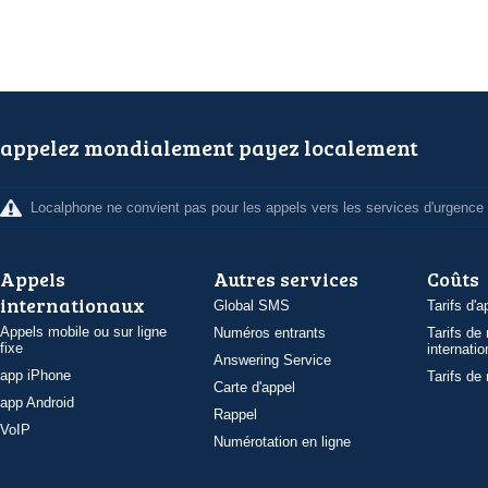
appelez mondialement payez localement
Localphone ne convient pas pour les appels vers les services d'urgence
Appels
Autres services
Coûts
internationaux
Global SMS
Tarifs d'a
Appels mobile ou sur ligne
Numéros entrants
Tarifs de
fixe
internatio
Answering Service
app iPhone
Tarifs de
Carte d'appel
app Android
Rappel
VoIP
Numérotation en ligne