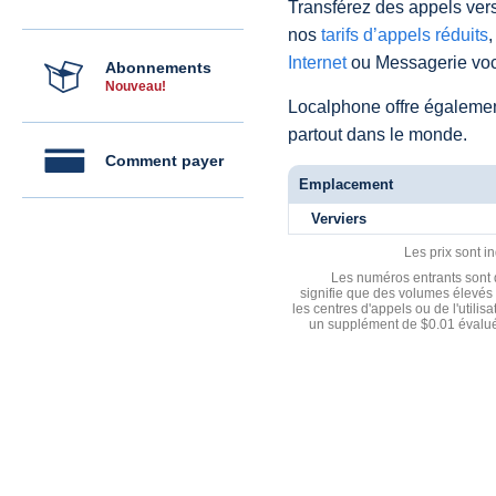
Transférez des appels vers
nos
tarifs d’appels réduits
,
Internet
ou Messagerie voc
Abonnements
Nouveau!
Localphone offre égaleme
partout dans le monde.
Comment payer
Emplacement
Verviers
Les prix sont i
Les numéros entrants sont d
signifie que des volumes élevés 
les centres d'appels ou de l'utili
un supplément de $0.01 évalué