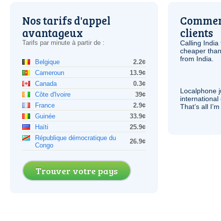
Nos tarifs d'appel
Comment
avantageux
clients
Tarifs par minute à partir de :
Calling India
cheaper than
from India.
Belgique
2.2¢
Cameroun
13.9¢
Canada
0.3¢
Localphone j
Côte d'Ivoire
39¢
international 
France
2.9¢
That’s all I’
Guinée
33.9¢
Haïti
25.9¢
République démocratique du
26.9¢
Congo
Trouver votre pays