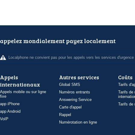
appelez mondialement payez localement
Localphone ne convient pas pour les appels vers les services d'urgence
Appels
Autres services
Coûts
internationaux
Global SMS
Tarifs d'a
Appels mobile ou sur ligne
Numéros entrants
Tarifs de
fixe
internatio
Answering Service
app iPhone
Tarifs de
Carte d'appel
app Android
Rappel
VoIP
Numérotation en ligne