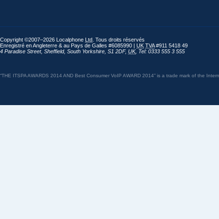
Copyright ©2007–2026 Localphone
Ltd
. Tous droits réservés
Enregistré en Angleterre & au Pays de Galles #6085990 |
UK
TVA
#911 5418 49
4 Paradise Street
,
Sheffield
,
South Yorkshire
,
S1 2DF
,
UK
,
Tel: 0333 555 3 555
“THE ITSPA AWARDS 2014 AND Best Consumer VoIP AWARD 2014” is a trade mark of the Internet 