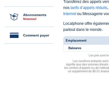
Transférez des appels vers
nos
tarifs d’appels réduits
,
Internet
ou Messagerie voc
Abonnements
Nouveau!
Localphone offre égaleme
partout dans le monde.
Comment payer
Emplacement
Baleares
Les prix sont i
Les numéros entrants sont d
signifie que des volumes élevés 
les centres d'appels ou de l'utili
un supplément de $0.01 évalué