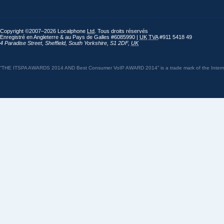
Copyright ©2007–2026 Localphone
Ltd
. Tous droits réservés
Enregistré en Angleterre & au Pays de Galles #6085990 |
UK
TVA
#911 5418 49
4 Paradise Street
,
Sheffield
,
South Yorkshire
,
S1 2DF
,
UK
“THE ITSPA AWARDS 2014 AND Best Consumer VoIP AWARD 2014” is a trade mark of the Internet 