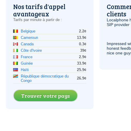
Nos tarifs d'appel
Comment
avantageux
clients
Tarifs par minute à partir de :
Localphone 
SIP
provider 
Belgique
2.2¢
Cameroun
13.9¢
Impressed wi
Canada
0.3¢
honest feedb
Côte d'Ivoire
39¢
nice one guy
France
2.9¢
Guinée
33.9¢
Haïti
25.9¢
République démocratique du
26.9¢
Congo
Trouver votre pays