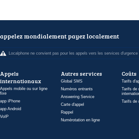
appelez mondialement payez localement
Localphone ne convient pas pour les appels vers les services d'urgence
Appels
Autres services
Coûts
internationaux
Global SMS
Tarifs d'a
Appels mobile ou sur ligne
Numéros entrants
Tarifs de
fixe
internatio
Answering Service
app iPhone
Tarifs de
Carte d'appel
app Android
Rappel
VoIP
Numérotation en ligne