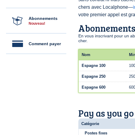
chers avec Localphone—
votre premier appel est grat
Abonnements
Nouveau!
Abonnement
En vous inscrivant pour un a
cher.
Comment payer
Nom
Mi
Espagne 100
10
Espagne 250
25
Espagne 600
60
Pay as you go
Catégorie
Postes fixes