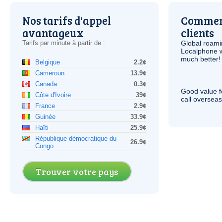
Nos tarifs d'appel
Comment
avantageux
clients
Tarifs par minute à partir de :
Global roami
Localphone 
much better!
Belgique
2.2¢
Cameroun
13.9¢
Canada
0.3¢
Good value f
Côte d'Ivoire
39¢
call overseas,
France
2.9¢
Guinée
33.9¢
Haïti
25.9¢
République démocratique du
26.9¢
Congo
Trouver votre pays