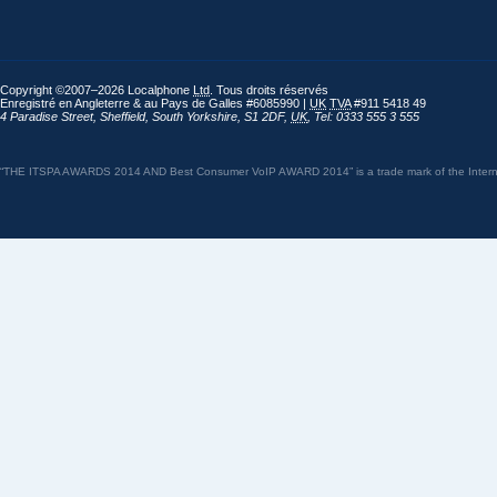
Copyright ©2007–2026 Localphone
Ltd
. Tous droits réservés
Enregistré en Angleterre & au Pays de Galles #6085990 |
UK
TVA
#911 5418 49
4 Paradise Street
,
Sheffield
,
South Yorkshire
,
S1 2DF
,
UK
,
Tel: 0333 555 3 555
“THE ITSPA AWARDS 2014 AND Best Consumer VoIP AWARD 2014” is a trade mark of the Internet 