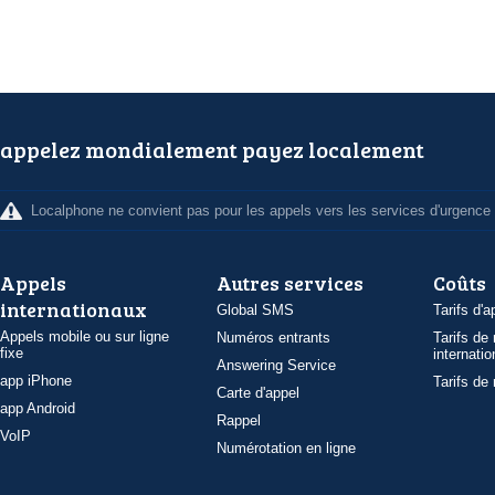
appelez mondialement payez localement
Localphone ne convient pas pour les appels vers les services d'urgence
Appels
Autres services
Coûts
internationaux
Global SMS
Tarifs d'a
Appels mobile ou sur ligne
Numéros entrants
Tarifs de
fixe
internatio
Answering Service
app iPhone
Tarifs de
Carte d'appel
app Android
Rappel
VoIP
Numérotation en ligne