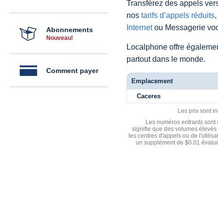
Transférez des appels vers
nos
tarifs d’appels réduits
,
Internet
ou Messagerie voc
Abonnements
Nouveau!
Localphone offre égaleme
partout dans le monde.
Comment payer
Emplacement
Caceres
Les prix sont i
Les numéros entrants sont d
signifie que des volumes élevés 
les centres d'appels ou de l'utili
un supplément de $0.01 évalué