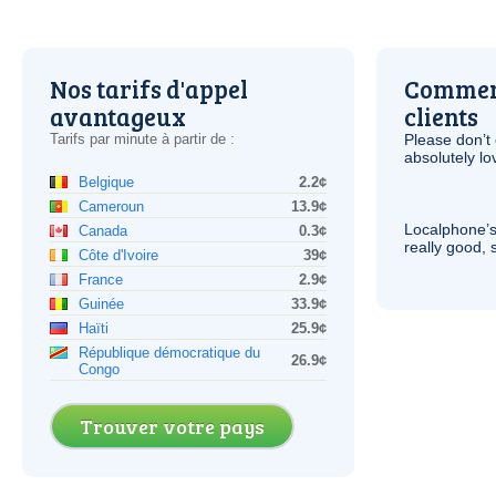
Nos tarifs d'appel
Comment
avantageux
clients
Tarifs par minute à partir de :
Please don’t 
absolutely lo
Belgique
2.2¢
Cameroun
13.9¢
Localphone’s
Canada
0.3¢
really good, 
Côte d'Ivoire
39¢
France
2.9¢
Guinée
33.9¢
Haïti
25.9¢
République démocratique du
26.9¢
Congo
Trouver votre pays