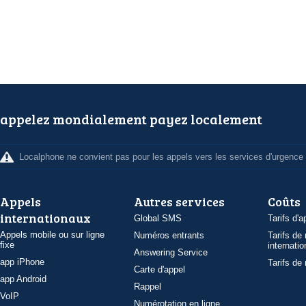
appelez mondialement payez localement
Localphone ne convient pas pour les appels vers les services d'urgence
Appels
Autres services
Coûts
internationaux
Global SMS
Tarifs d'a
Appels mobile ou sur ligne
Numéros entrants
Tarifs de
fixe
internatio
Answering Service
app iPhone
Tarifs de
Carte d'appel
app Android
Rappel
VoIP
Numérotation en ligne