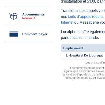
d’installation et $3.00 par 
Transférez des appels vers
Abonnements
nos
tarifs d’appels réduits
,
Nouveau!
Internet
ou Messagerie voc
Localphone offre égaleme
Comment payer
partout dans le monde.
Emplacement
L Hospitalet De Llobregat
Les prix sont i
Les numéros entrants sont d
signifie que des volumes élevés 
les centres d'appels ou de l'utili
un supplément de $0.01 évalué