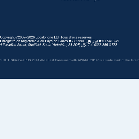
Copyright ©2007–2026 Localphone
Ltd
. Tous droits réservés
Enregistré en Angleterre & au Pays de Galles #6085990 |
UK
TVA
#911 5418 49
4 Paradise Street
,
Sheffield
,
South Yorkshire
,
S1 2DF
,
UK
,
Tel: 0333 555 3 555
“THE ITSPA AWARDS 2014 AND Best Consumer VoIP AWARD 2014” is a trade mark of the Internet 