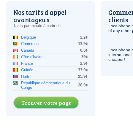
Nos tarifs d'appel
Comment
avantageux
clients
Tarifs par minute à partir de :
Localphone b
of any other
Belgique
2.2¢
Cameroun
13.9¢
Localphone.
Canada
0.3¢
internationa
Côte d'Ivoire
39¢
cheaper!
France
2.9¢
Guinée
33.9¢
Haïti
25.9¢
République démocratique du
26.9¢
Congo
Trouver votre pays