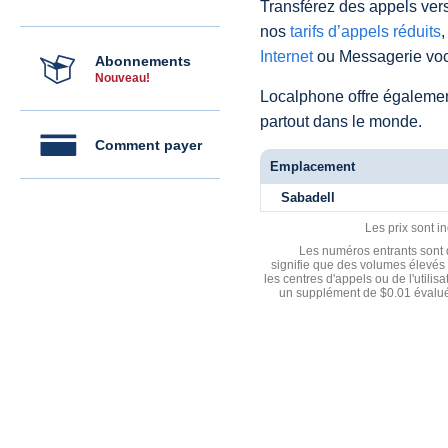
Transférez des appels vers
nos
tarifs d’appels réduits
,
Internet
ou Messagerie voc
Abonnements
Nouveau!
Localphone offre égaleme
partout dans le monde.
Comment payer
Emplacement
Sabadell
Les prix sont i
Les numéros entrants sont d
signifie que des volumes élevés 
les centres d'appels ou de l'utili
un supplément de $0.01 évalué