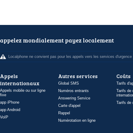
appelez mondialement payez localement
Localphone ne convient pas pour les appels vers les services d'urgence
Appels
Autres services
Coûts
internationaux
Global SMS
Tarifs d'a
Appels mobile ou sur ligne
Numéros entrants
Tarifs de
fixe
internatio
Answering Service
app iPhone
Tarifs de
Carte d'appel
app Android
Rappel
VoIP
Numérotation en ligne