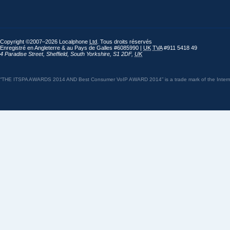
Copyright ©2007–2026 Localphone
Ltd
. Tous droits réservés
Enregistré en Angleterre & au Pays de Galles #6085990 |
UK
TVA
#911 5418 49
4 Paradise Street
,
Sheffield
,
South Yorkshire
,
S1 2DF
,
UK
“THE ITSPA AWARDS 2014 AND Best Consumer VoIP AWARD 2014” is a trade mark of the Internet 