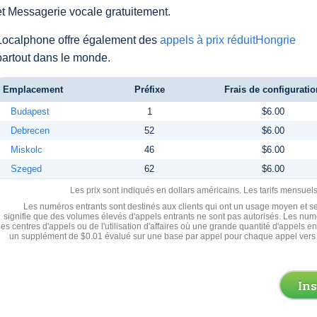
et Messagerie vocale gratuitement.
Localphone offre également des
appels à prix réduitHongrie
partout dans le monde.
Emplacement
Préfixe
Frais de configuratio
Budapest
1
$6.00
Debrecen
52
$6.00
Miskolc
46
$6.00
Szeged
62
$6.00
Les prix sont indiqués en dollars américains. Les tarifs mensue
Les numéros entrants sont destinés aux clients qui ont un usage moyen et se
signifie que des volumes élevés d'appels entrants ne sont pas autorisés. Les numé
les centres d'appels ou de l'utilisation d'affaires où une grande quantité d'appels 
un supplément de $0.01 évalué sur une base par appel pour chaque appel vers 
In