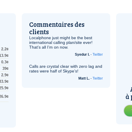
Commentaires des
clients
Localphone just might be the best
international calling plan/site ever!
That’s all I’m on now.
2.2¢
Syedur I.
-
Twitter
13.9¢
0.3¢
Calls are crystal clear with zero lag and
39¢
rates were half of Skype’s!
2.9¢
Matt L.
-
Twitter
33.9¢
25.9¢
à 
26.9¢