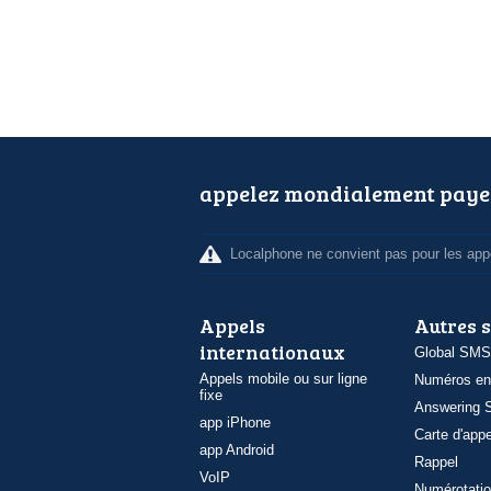
appelez mondialement paye
Localphone ne convient pas pour les appe
Appels
Autres 
internationaux
Global SMS
Appels mobile ou sur ligne
Numéros en
fixe
Answering S
app iPhone
Carte d'appe
app Android
Rappel
VoIP
Numérotatio