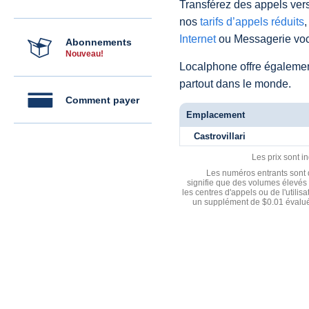
Transférez des appels vers
nos
tarifs d’appels réduits
,
Internet
ou Messagerie voc
Abonnements
Nouveau!
Localphone offre égaleme
partout dans le monde.
Comment payer
Emplacement
Castrovillari
Les prix sont i
Les numéros entrants sont d
signifie que des volumes élevés 
les centres d'appels ou de l'utili
un supplément de $0.01 évalué