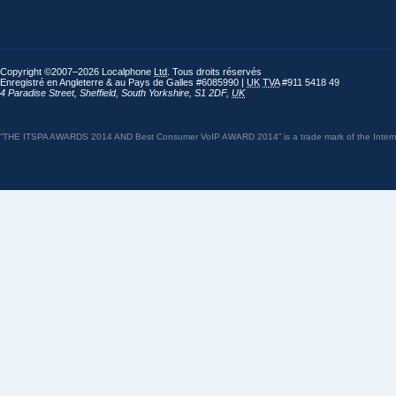
Copyright ©2007–2026 Localphone
Ltd
. Tous droits réservés
Enregistré en Angleterre & au Pays de Galles #6085990 |
UK
TVA
#911 5418 49
4 Paradise Street
,
Sheffield
,
South Yorkshire
,
S1 2DF
,
UK
“THE ITSPA AWARDS 2014 AND Best Consumer VoIP AWARD 2014” is a trade mark of the Internet 