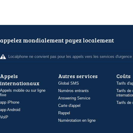
appelez mondialement payez localement
Localphone ne convient pas pour les appels vers les services d'urgence
Appels
Autres services
Coûts
internationaux
Global SMS
Tarifs d'a
Appels mobile ou sur ligne
Numéros entrants
Tarifs de
fixe
internatio
Answering Service
app iPhone
Tarifs de
Carte d'appel
app Android
Rappel
VoIP
Numérotation en ligne