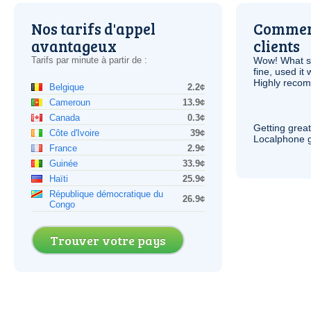
Nos tarifs d'appel
Comment
avantageux
clients
Tarifs par minute à partir de :
Wow! What se
fine, used it
Highly recom
Belgique
2.2¢
Cameroun
13.9¢
Canada
0.3¢
Getting grea
Côte d'Ivoire
39¢
Localphone g
France
2.9¢
Guinée
33.9¢
Haïti
25.9¢
République démocratique du
26.9¢
Congo
Trouver votre pays