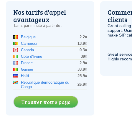
Nos tarifs d'appel
Comment
avantageux
clients
Tarifs par minute à partir de :
Great calling
support. Usi
make
SIP
cal
Belgique
2.2¢
Cameroun
13.9¢
Canada
0.3¢
Great service
Côte d'Ivoire
39¢
Highly reco
France
2.9¢
Guinée
33.9¢
Haïti
25.9¢
République démocratique du
26.9¢
Congo
Trouver votre pays