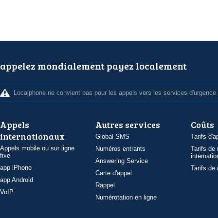
appelez mondialement payez localement
Localphone ne convient pas pour les appels vers les services d'urgence
Appels
Autres services
Coûts
internationaux
Global SMS
Tarifs d'a
Appels mobile ou sur ligne
Numéros entrants
Tarifs de
fixe
internatio
Answering Service
app iPhone
Tarifs de
Carte d'appel
app Android
Rappel
VoIP
Numérotation en ligne