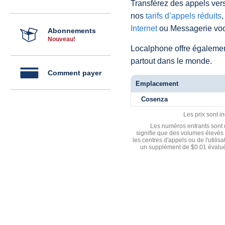
Transférez des appels vers
nos
tarifs d’appels réduits
,
Internet
ou Messagerie voc
Abonnements
Nouveau!
Localphone offre égaleme
partout dans le monde.
Comment payer
Emplacement
Cosenza
Les prix sont i
Les numéros entrants sont d
signifie que des volumes élevés 
les centres d'appels ou de l'utili
un supplément de $0.01 évalué