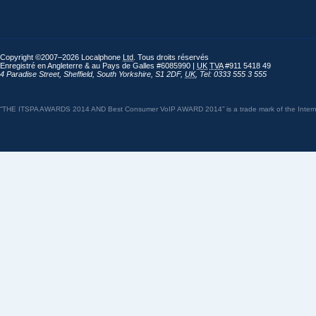
Copyright ©2007–2026 Localphone
Ltd
. Tous droits réservés
Enregistré en Angleterre & au Pays de Galles #6085990 |
UK
TVA
#911 5418 49
4 Paradise Street
,
Sheffield
,
South Yorkshire
,
S1 2DF
,
UK
,
Tel: 0333 555 3 555
“THE ITSPA AWARDS 2014 AND Best Consumer VoIP AWARD 2014” is a trade mark of the Internet 