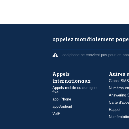
appelez mondialement paye
Localphone ne convient pas pour les appe
Appels
Autres 
internationaux
Global SMS
Appels mobile ou sur ligne
Numéros en
fixe
Answering S
app iPhone
Carte d'appe
app Android
Rappel
VoIP
Numérotatio