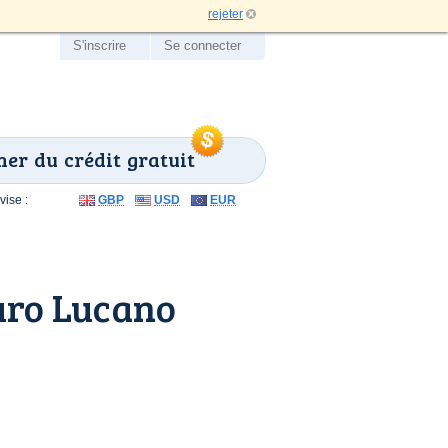
rejeter
S'inscrire
Se connecter
er du crédit gratuit
ise :
GBP
USD
EUR
uro Lucano