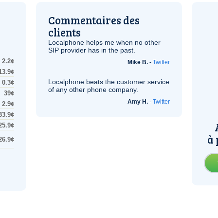
Commentaires des
clients
Localphone helps me when no other
SIP
provider has in the past.
2.2¢
Mike B.
-
Twitter
13.9¢
Localphone beats the customer service
0.3¢
of any other phone company.
39¢
Amy H.
-
Twitter
2.9¢
33.9¢
25.9¢
à 
26.9¢