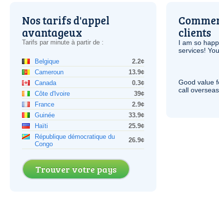
Nos tarifs d'appel
Comment
avantageux
clients
Tarifs par minute à partir de :
I am so hap
services! You
Belgique
2.2¢
Cameroun
13.9¢
Good value f
Canada
0.3¢
call overseas,
Côte d'Ivoire
39¢
France
2.9¢
Guinée
33.9¢
Haïti
25.9¢
République démocratique du
26.9¢
Congo
Trouver votre pays