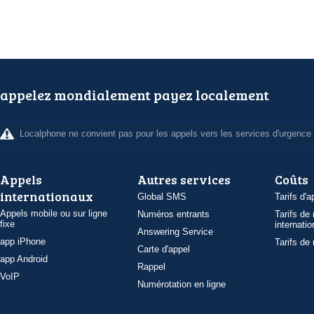
appelez mondialement payez localement
Localphone ne convient pas pour les appels vers les services d'urgence
Appels
Autres services
Coûts
internationaux
Global SMS
Tarifs d'a
Appels mobile ou sur ligne
Numéros entrants
Tarifs de
fixe
internatio
Answering Service
app iPhone
Tarifs de
Carte d'appel
app Android
Rappel
VoIP
Numérotation en ligne