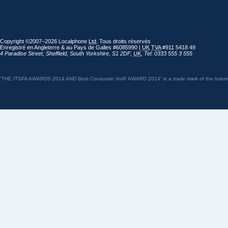
Copyright ©2007–2026 Localphone
Ltd
. Tous droits réservés
Enregistré en Angleterre & au Pays de Galles #6085990 |
UK
TVA
#911 5418 49
4 Paradise Street
,
Sheffield
,
South Yorkshire
,
S1 2DF
,
UK
,
Tel: 0333 555 3 555
“THE ITSPA AWARDS 2014 AND Best Consumer VoIP AWARD 2014” is a trade mark of the Internet 