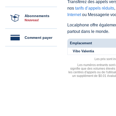
Transférez des appels vers
nos
tarifs d’appels réduits
,
Internet
ou Messagerie voc
Abonnements
Nouveau!
Localphone offre égaleme
partout dans le monde.
Comment payer
Emplacement
Vibo Valentia
Les prix sont i
Les numéros entrants sont d
signifie que des volumes élevés 
les centres d'appels ou de l'utili
un supplément de $0.01 évalué