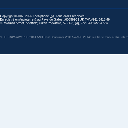
Copyright ©2007–2026 Localphone
Ltd
. Tous droits réservés
Enregistré en Angleterre & au Pays de Galles #6085990 |
UK
TVA
#911 5418 49
4 Paradise Street
,
Sheffield
,
South Yorkshire
,
S1 2DF
,
UK
,
Tel: 0333 555 3 555
“THE ITSPA AWARDS 2014 AND Best Consumer VoIP AWARD 2014” is a trade mark of the Internet 