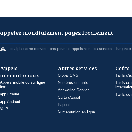
appelez mondialement payez localement
Localphone ne convient pas pour les appels vers les services d'urgence
Appels
Autres services
Coûts
internationaux
Global SMS
Tarifs d'a
Appels mobile ou sur ligne
Numéros entrants
Tarifs de
fixe
internatio
Answering Service
app iPhone
Tarifs de
Carte d'appel
app Android
Rappel
VoIP
Numérotation en ligne