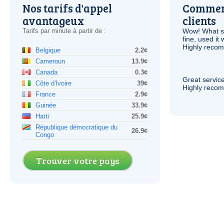
Nos tarifs d'appel
Comment
avantageux
clients
Tarifs par minute à partir de :
Wow! What se
fine, used it
Highly recom
Belgique
2.2¢
Cameroun
13.9¢
Canada
0.3¢
Great service
Côte d'Ivoire
39¢
Highly reco
France
2.9¢
Guinée
33.9¢
Haïti
25.9¢
République démocratique du
26.9¢
Congo
Trouver votre pays