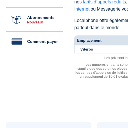
nos
tarifs d’appels réduits
,
Internet
ou Messagerie voc
Abonnements
Localphone offre égaleme
Nouveau!
partout dans le monde.
Emplacement
Comment payer
Viterbo
Les prix sont i
Les numéros entrants sont d
signifie que des volumes élevés 
les centres d'appels ou de l'utili
un supplément de $0.01 évalué