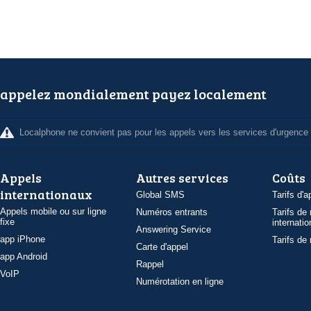
appelez mondialement payez localement
Localphone ne convient pas pour les appels vers les services d'urgence
Appels
Autres services
Coûts
internationaux
Global SMS
Tarifs d'a
Appels mobile ou sur ligne
Numéros entrants
Tarifs de
fixe
internatio
Answering Service
app iPhone
Tarifs de
Carte d'appel
app Android
Rappel
VoIP
Numérotation en ligne