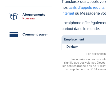
Transférez des appels vers
nos
tarifs d’appels réduits
,
Internet
ou Messagerie voc
Abonnements
Nouveau!
Localphone offre égaleme
partout dans le monde.
Comment payer
Emplacement
Dokkum
Les prix sont i
Les numéros entrants sont d
signifie que des volumes élevés 
les centres d'appels ou de l'utili
un supplément de $0.01 évalué