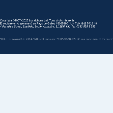
Copyright ©2007–2026 Localphone
Ltd
. Tous droits réservés
Enregistré en Angleterre & au Pays de Galles #6085990 |
UK
TVA
#911 5418 49
4 Paradise Street
,
Sheffield
,
South Yorkshire
,
S1 2DF
,
UK
,
Tel: 0333 555 3 555
“THE ITSPA AWARDS 2014 AND Best Consumer VoIP AWARD 2014” is a trade mark of the Internet 