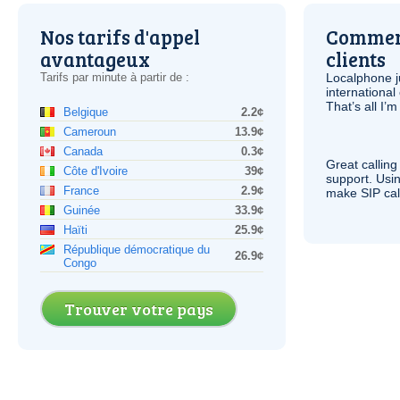
Nos tarifs d'appel
Comment
avantageux
clients
Tarifs par minute à partir de :
Localphone j
international 
That’s all I’
Belgique
2.2¢
Cameroun
13.9¢
Canada
0.3¢
Great calling
Côte d'Ivoire
39¢
support. Usi
France
2.9¢
make
SIP
cal
Guinée
33.9¢
Haïti
25.9¢
République démocratique du
26.9¢
Congo
Trouver votre pays