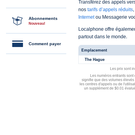
Transférez des appels vers
nos
tarifs d’appels réduits
,
Internet
ou Messagerie voc
Abonnements
Nouveau!
Localphone offre égaleme
partout dans le monde.
Comment payer
Emplacement
The Hague
Les prix sont i
Les numéros entrants sont d
signifie que des volumes élevés 
les centres d'appels ou de l'utili
un supplément de $0.01 évalué