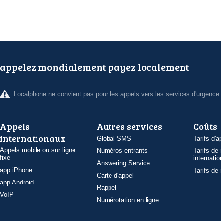
appelez mondialement payez localement
Localphone ne convient pas pour les appels vers les services d'urgence
Appels
Autres services
Coûts
internationaux
Global SMS
Tarifs d'a
Appels mobile ou sur ligne
Numéros entrants
Tarifs de
fixe
internatio
Answering Service
app iPhone
Tarifs de
Carte d'appel
app Android
Rappel
VoIP
Numérotation en ligne