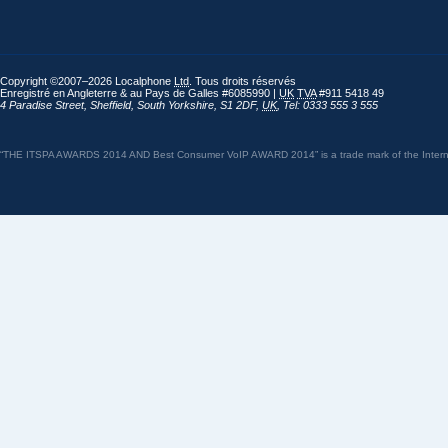
Copyright ©2007–2026 Localphone
Ltd
. Tous droits réservés
Enregistré en Angleterre & au Pays de Galles #6085990 |
UK
TVA
#911 5418 49
4 Paradise Street
,
Sheffield
,
South Yorkshire
,
S1 2DF
,
UK
,
Tel: 0333 555 3 555
“THE ITSPA AWARDS 2014 AND Best Consumer VoIP AWARD 2014” is a trade mark of the Internet 