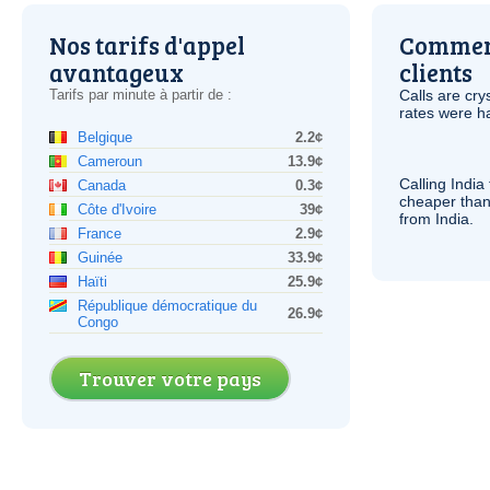
Nos tarifs d'appel
Comment
avantageux
clients
Tarifs par minute à partir de :
Calls are cry
rates were ha
Belgique
2.2¢
Cameroun
13.9¢
Calling India
Canada
0.3¢
cheaper than
Côte d'Ivoire
39¢
from India.
France
2.9¢
Guinée
33.9¢
Haïti
25.9¢
République démocratique du
26.9¢
Congo
Trouver votre pays