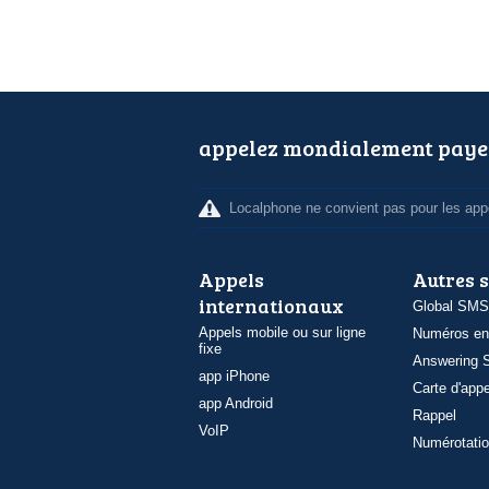
appelez mondialement paye
Localphone ne convient pas pour les appe
Appels
Autres 
internationaux
Global SMS
Appels mobile ou sur ligne
Numéros en
fixe
Answering S
app iPhone
Carte d'appe
app Android
Rappel
VoIP
Numérotatio