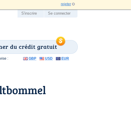
rejeter
S'inscrire
Se connecter
er du crédit gratuit
ise :
GBP
USD
EUR
altbommel