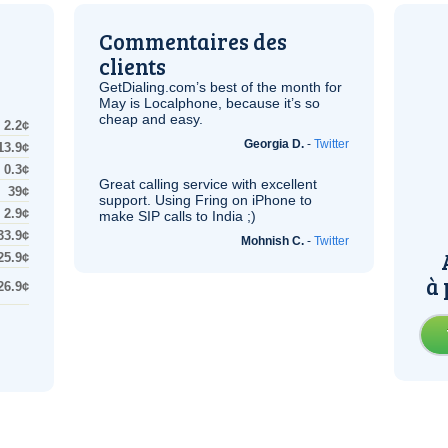
Commentaires des
clients
GetDialing.com’s best of the month for
May is Localphone, because it’s so
cheap and easy.
2.2¢
Georgia D.
-
Twitter
13.9¢
0.3¢
Great calling service with excellent
39¢
support. Using Fring on iPhone to
2.9¢
make
SIP
calls to India ;)
33.9¢
Mohnish C.
-
Twitter
25.9¢
à 
26.9¢