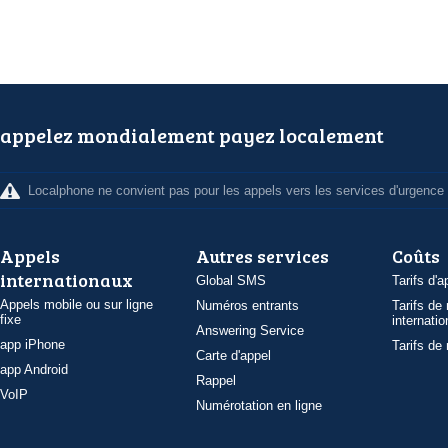
appelez mondialement payez localement
Localphone ne convient pas pour les appels vers les services d'urgence
Appels
Autres services
Coûts
internationaux
Global SMS
Tarifs d'a
Appels mobile ou sur ligne
Numéros entrants
Tarifs de
fixe
internatio
Answering Service
app iPhone
Tarifs de
Carte d'appel
app Android
Rappel
VoIP
Numérotation en ligne