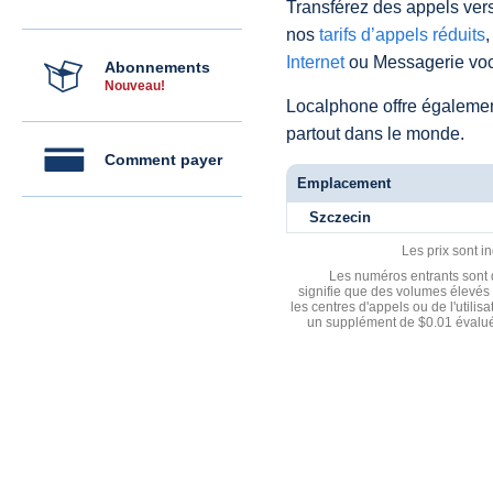
Transférez des appels vers
nos
tarifs d’appels réduits
,
Internet
ou Messagerie voc
Abonnements
Nouveau!
Localphone offre égaleme
partout dans le monde.
Comment payer
Emplacement
Szczecin
Les prix sont i
Les numéros entrants sont d
signifie que des volumes élevés 
les centres d'appels ou de l'utili
un supplément de $0.01 évalué