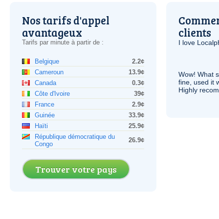
Nos tarifs d'appel
Comment
avantageux
clients
Tarifs par minute à partir de :
I love Local
Belgique
2.2¢
Cameroun
13.9¢
Wow! What se
fine, used it
Canada
0.3¢
Highly recom
Côte d'Ivoire
39¢
France
2.9¢
Guinée
33.9¢
Haïti
25.9¢
République démocratique du
26.9¢
Congo
Trouver votre pays