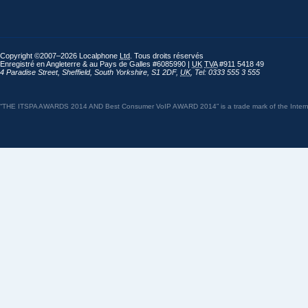
Copyright ©2007–2026 Localphone
Ltd
. Tous droits réservés
Enregistré en Angleterre & au Pays de Galles #6085990 |
UK
TVA
#911 5418 49
4 Paradise Street
,
Sheffield
,
South Yorkshire
,
S1 2DF
,
UK
,
Tel: 0333 555 3 555
“THE ITSPA AWARDS 2014 AND Best Consumer VoIP AWARD 2014” is a trade mark of the Internet 