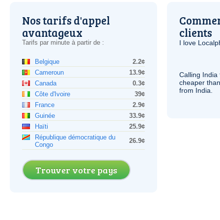
Nos tarifs d'appel
Comment
avantageux
clients
Tarifs par minute à partir de :
I love Local
Belgique
2.2¢
Cameroun
13.9¢
Calling India
cheaper than
Canada
0.3¢
from India.
Côte d'Ivoire
39¢
France
2.9¢
Guinée
33.9¢
Haïti
25.9¢
République démocratique du
26.9¢
Congo
Trouver votre pays