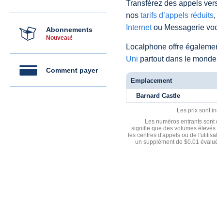
Transférez des appels vers
nos
tarifs d’appels réduits
,
Internet
ou Messagerie voc
Abonnements
Nouveau!
Localphone offre égaleme
Uni
partout dans le monde
Comment payer
Emplacement
Barnard Castle
Les prix sont i
Les numéros entrants sont d
signifie que des volumes élevés 
les centres d'appels ou de l'utili
un supplément de $0.01 évalué