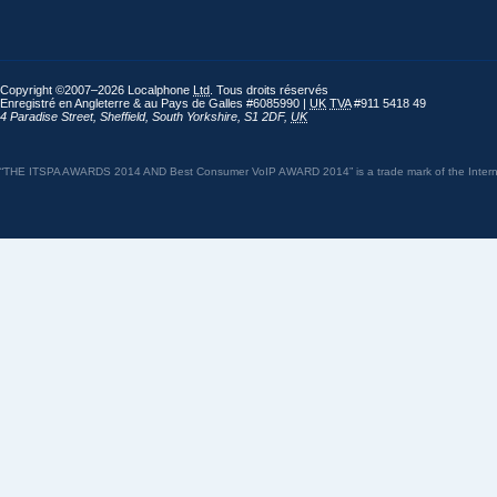
Copyright ©2007–2026 Localphone
Ltd
. Tous droits réservés
Enregistré en Angleterre & au Pays de Galles #6085990 |
UK
TVA
#911 5418 49
4 Paradise Street
,
Sheffield
,
South Yorkshire
,
S1 2DF
,
UK
“THE ITSPA AWARDS 2014 AND Best Consumer VoIP AWARD 2014” is a trade mark of the Internet 