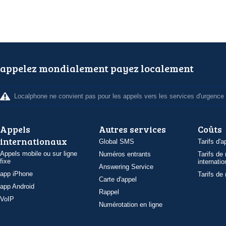
appelez mondialement payez localement
Localphone ne convient pas pour les appels vers les services d'urgence
Appels
Autres services
Coûts
internationaux
Global SMS
Tarifs d'a
Appels mobile ou sur ligne
Numéros entrants
Tarifs de
fixe
internatio
Answering Service
app iPhone
Tarifs de
Carte d'appel
app Android
Rappel
VoIP
Numérotation en ligne