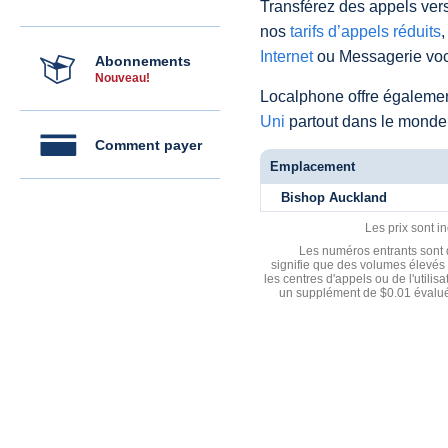
Transférez des appels vers
nos
tarifs d’appels réduits
,
Internet
ou Messagerie voc
Abonnements
Nouveau!
Localphone offre égaleme
Uni
partout dans le monde
Comment payer
Emplacement
Bishop Auckland
Les prix sont i
Les numéros entrants sont d
signifie que des volumes élevés 
les centres d'appels ou de l'utili
un supplément de $0.01 évalué