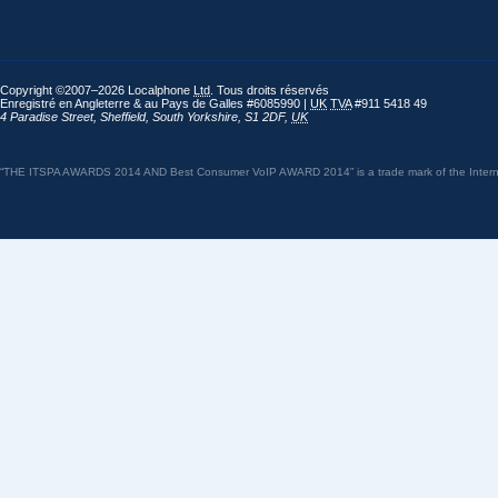
Copyright ©2007–2026 Localphone
Ltd
. Tous droits réservés
Enregistré en Angleterre & au Pays de Galles #6085990 |
UK
TVA
#911 5418 49
4 Paradise Street
,
Sheffield
,
South Yorkshire
,
S1 2DF
,
UK
“THE ITSPA AWARDS 2014 AND Best Consumer VoIP AWARD 2014” is a trade mark of the Internet 