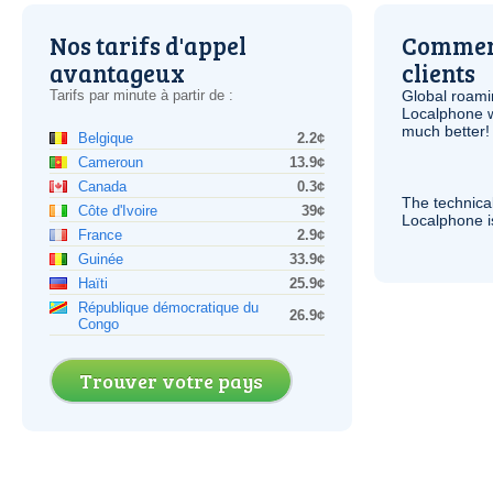
Nos tarifs d'appel
Comment
avantageux
clients
Tarifs par minute à partir de :
Global roami
Localphone 
much better!
Belgique
2.2¢
Cameroun
13.9¢
Canada
0.3¢
The technica
Côte d'Ivoire
39¢
Localphone 
France
2.9¢
Guinée
33.9¢
Haïti
25.9¢
République démocratique du
26.9¢
Congo
Trouver votre pays