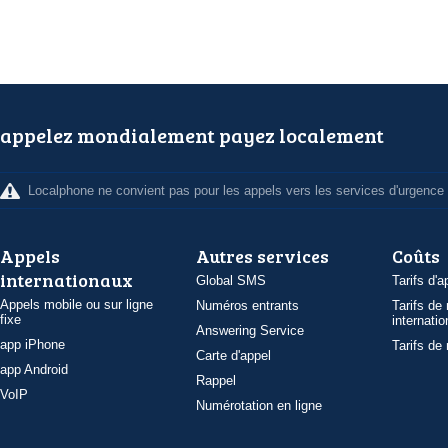
appelez mondialement payez localement
Localphone ne convient pas pour les appels vers les services d'urgence
Appels
Autres services
Coûts
internationaux
Global SMS
Tarifs d'a
Appels mobile ou sur ligne
Numéros entrants
Tarifs de
fixe
internatio
Answering Service
app iPhone
Tarifs de
Carte d'appel
app Android
Rappel
VoIP
Numérotation en ligne