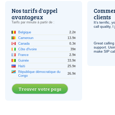
Nos tarifs d'appel
Comment
avantageux
clients
Tarifs par minute à partir de :
It’s terrific,
call quality, I
Belgique
2.2¢
Cameroun
13.9¢
Great calling
Canada
0.3¢
support. Usi
Côte d'Ivoire
39¢
make
SIP
cal
France
2.9¢
Guinée
33.9¢
Haïti
25.9¢
République démocratique du
26.9¢
Congo
Trouver votre pays