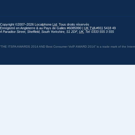
Copyright ©2007–2026 Localphone
Ltd
. Tous droits réservés
Enregistré en Angleterre & au Pays de Galles #6085990 |
UK
TVA
#911 5418 49
4 Paradise Street
,
Sheffield
,
South Yorkshire
,
S1 2DF
,
UK
,
Tel: 0333 555 3 555
“THE ITSPA AWARDS 2014 AND Best Consumer VoIP AWARD 2014” is a trade mark of the Internet 