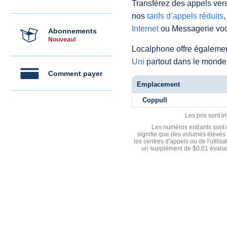
Transférez des appels vers
nos
tarifs d’appels réduits
,
Internet
ou Messagerie voc
Abonnements
Nouveau!
Localphone offre égaleme
Uni
partout dans le monde
Comment payer
Emplacement
Coppull
Les prix sont i
Les numéros entrants sont d
signifie que des volumes élevés 
les centres d'appels ou de l'utili
un supplément de $0.01 évalué