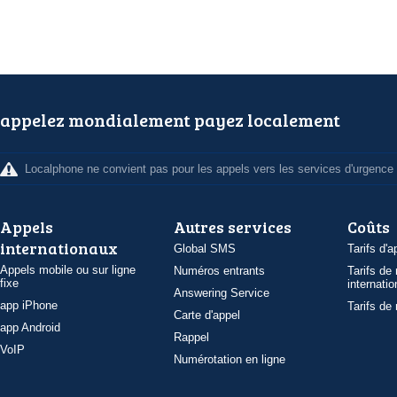
appelez mondialement payez localement
Localphone ne convient pas pour les appels vers les services d'urgence
Appels
Autres services
Coûts
internationaux
Global SMS
Tarifs d'a
Appels mobile ou sur ligne
Numéros entrants
Tarifs de
fixe
internatio
Answering Service
app iPhone
Tarifs de
Carte d'appel
app Android
Rappel
VoIP
Numérotation en ligne