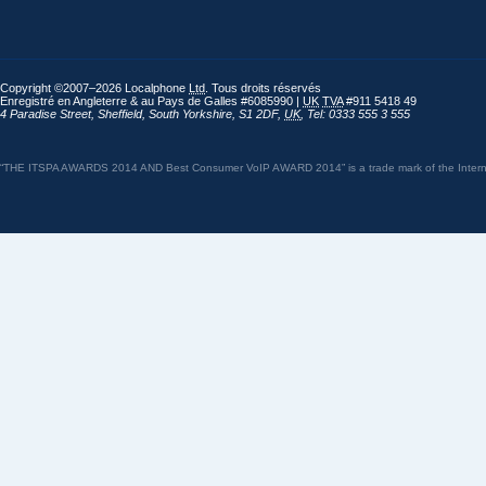
Copyright ©2007–2026 Localphone
Ltd
. Tous droits réservés
Enregistré en Angleterre & au Pays de Galles #6085990 |
UK
TVA
#911 5418 49
4 Paradise Street
,
Sheffield
,
South Yorkshire
,
S1 2DF
,
UK
,
Tel: 0333 555 3 555
“THE ITSPA AWARDS 2014 AND Best Consumer VoIP AWARD 2014” is a trade mark of the Internet 