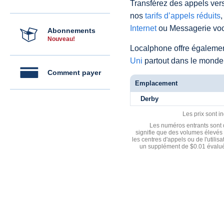
Transférez des appels vers
nos
tarifs d’appels réduits
,
Internet
ou Messagerie voc
Abonnements
Nouveau!
Localphone offre égaleme
Uni
partout dans le monde
Comment payer
Emplacement
Derby
Les prix sont i
Les numéros entrants sont d
signifie que des volumes élevés 
les centres d'appels ou de l'utili
un supplément de $0.01 évalué