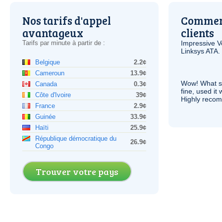
Nos tarifs d'appel
Comment
avantageux
clients
Tarifs par minute à partir de :
Impressive
V
Linksys
ATA
.
Belgique
2.2¢
Cameroun
13.9¢
Wow! What se
Canada
0.3¢
fine, used it
Côte d'Ivoire
39¢
Highly recom
France
2.9¢
Guinée
33.9¢
Haïti
25.9¢
République démocratique du
26.9¢
Congo
Trouver votre pays