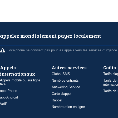
appelez mondialement payez localement
Localphone ne convient pas pour les appels vers les services d'urgence
Appels
Autres services
Coûts
internationaux
Global SMS
Tarifs d'a
Appels mobile ou sur ligne
Numéros entrants
Tarifs de
fixe
internatio
Answering Service
app iPhone
Tarifs de
Carte d'appel
app Android
Rappel
VoIP
Numérotation en ligne