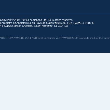
Copyright ©2007–2026 Localphone
Ltd
. Tous droits réservés
Enregistré en Angleterre & au Pays de Galles #6085990 |
UK
TVA
#911 5418 49
4 Paradise Street
,
Sheffield
,
South Yorkshire
,
S1 2DF
,
UK
“THE ITSPA AWARDS 2014 AND Best Consumer VoIP AWARD 2014” is a trade mark of the Internet 