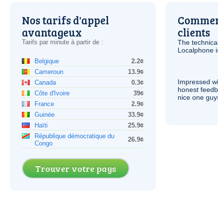
Nos tarifs d'appel
Comment
avantageux
clients
Tarifs par minute à partir de :
The technica
Localphone 
Belgique
2.2¢
Cameroun
13.9¢
Impressed wi
Canada
0.3¢
honest feedb
Côte d'Ivoire
39¢
nice one guy
France
2.9¢
Guinée
33.9¢
Haïti
25.9¢
République démocratique du
26.9¢
Congo
Trouver votre pays