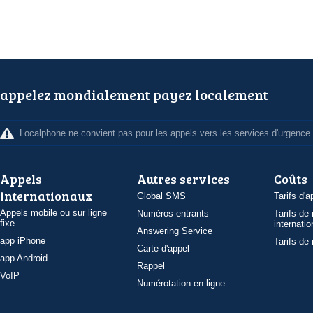
appelez mondialement payez localement
Localphone ne convient pas pour les appels vers les services d'urgence
Appels
Autres services
Coûts
internationaux
Global SMS
Tarifs d'a
Appels mobile ou sur ligne
Numéros entrants
Tarifs de
fixe
internatio
Answering Service
app iPhone
Tarifs de
Carte d'appel
app Android
Rappel
VoIP
Numérotation en ligne