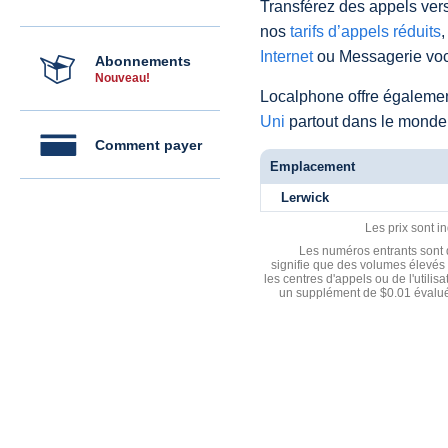
Transférez des appels vers
nos
tarifs d’appels réduits
,
Internet
ou Messagerie voc
Abonnements
Nouveau!
Localphone offre égaleme
Uni
partout dans le monde
Comment payer
Emplacement
Lerwick
Les prix sont i
Les numéros entrants sont d
signifie que des volumes élevés 
les centres d'appels ou de l'utili
un supplément de $0.01 évalué