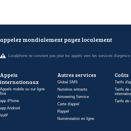
appelez mondialement payez localement
Localphone ne convient pas pour les appels vers les services d'urgence
Appels
Autres services
Coûts
internationaux
Global SMS
Tarifs d'a
Appels mobile ou sur ligne
Numéros entrants
Tarifs de
fixe
internatio
Answering Service
app iPhone
Tarifs de
Carte d'appel
app Android
Rappel
VoIP
Numérotation en ligne