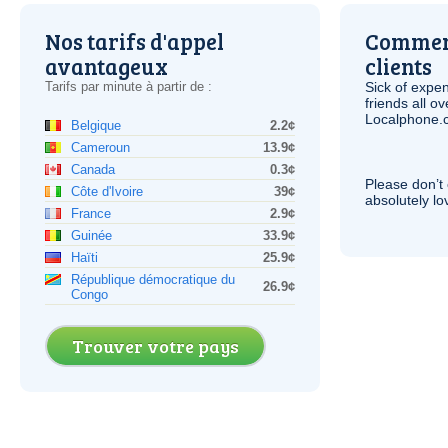
Nos tarifs d'appel
Comment
avantageux
clients
Tarifs par minute à partir de :
Sick of expen
friends all o
Localphone.c
Belgique
2.2¢
Cameroun
13.9¢
Canada
0.3¢
Please don’t 
Côte d'Ivoire
39¢
absolutely lo
France
2.9¢
Guinée
33.9¢
Haïti
25.9¢
République démocratique du
26.9¢
Congo
Trouver votre pays