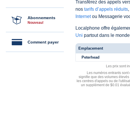
Transférez des appels vers
nos
tarifs d’appels réduits
,
Internet
ou Messagerie voc
Abonnements
Nouveau!
Localphone offre égaleme
Uni
partout dans le monde
Comment payer
Emplacement
Peterhead
Les prix sont i
Les numéros entrants sont d
signifie que des volumes élevés 
les centres d'appels ou de l'utili
un supplément de $0.01 évalué