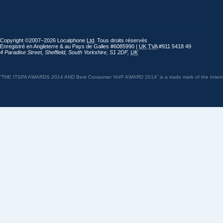
Copyright ©2007–2026 Localphone
Ltd
. Tous droits réservés
Enregistré en Angleterre & au Pays de Galles #6085990 |
UK
TVA
#911 5418 49
4 Paradise Street
,
Sheffield
,
South Yorkshire
,
S1 2DF
,
UK
“THE ITSPA AWARDS 2014 AND Best Consumer VoIP AWARD 2014” is a trade mark of the Internet 