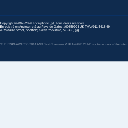
Copyright ©2007–2026 Localphone
Ltd
. Tous droits réservés
Enregistré en Angleterre & au Pays de Galles #6085990 |
UK
TVA
#911 5418 49
4 Paradise Street
,
Sheffield
,
South Yorkshire
,
S1 2DF
,
UK
“THE ITSPA AWARDS 2014 AND Best Consumer VoIP AWARD 2014” is a trade mark of the Internet 