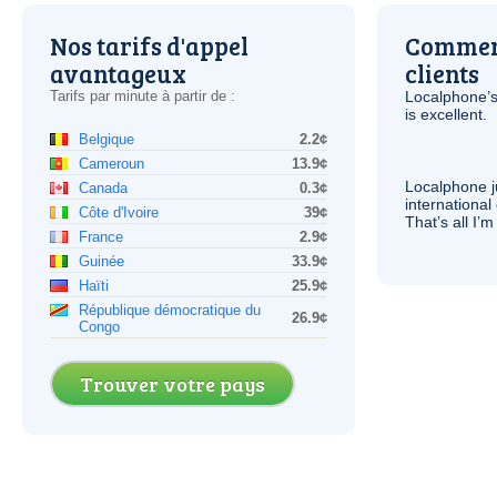
Nos tarifs d'appel
Comment
avantageux
clients
Tarifs par minute à partir de :
Localphone’s
is excellent.
Belgique
2.2¢
Cameroun
13.9¢
Localphone j
Canada
0.3¢
international 
Côte d'Ivoire
39¢
That’s all I’
France
2.9¢
Guinée
33.9¢
Haïti
25.9¢
République démocratique du
26.9¢
Congo
Trouver votre pays