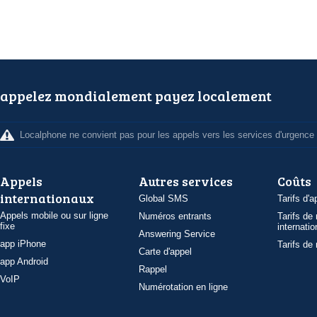
appelez mondialement payez localement
Localphone ne convient pas pour les appels vers les services d'urgence
Appels
Autres services
Coûts
internationaux
Global SMS
Tarifs d'a
Appels mobile ou sur ligne
Numéros entrants
Tarifs de
fixe
internatio
Answering Service
app iPhone
Tarifs de
Carte d'appel
app Android
Rappel
VoIP
Numérotation en ligne