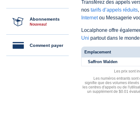
Transférez des appels vers
nos
tarifs d’appels réduits
,
Internet
ou Messagerie voc
Abonnements
Nouveau!
Localphone offre égaleme
Uni
partout dans le monde
Comment payer
Emplacement
Saffron Walden
Les prix sont i
Les numéros entrants sont d
signifie que des volumes élevés 
les centres d'appels ou de l'utili
un supplément de $0.01 évalué