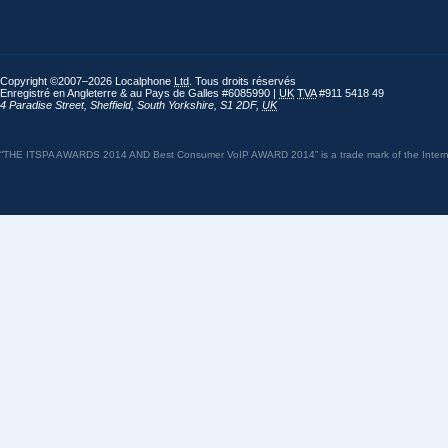
Copyright ©2007–2026 Localphone
Ltd
. Tous droits réservés
Enregistré en Angleterre & au Pays de Galles #6085990 |
UK
TVA
#911 5418 49
4 Paradise Street
,
Sheffield
,
South Yorkshire
,
S1 2DF
,
UK
“THE ITSPA AWARDS 2014 AND Best Consumer VoIP AWARD 2014” is a trade mark of the Internet 