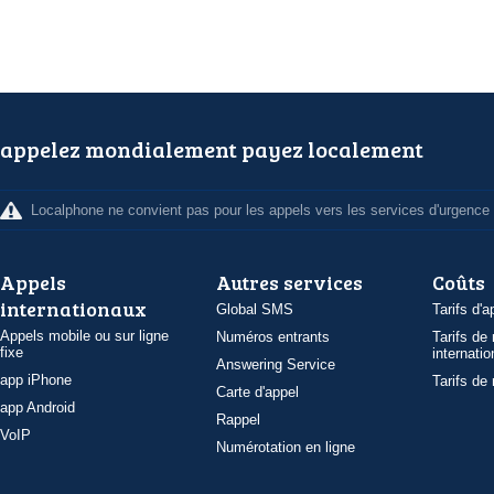
appelez mondialement payez localement
Localphone ne convient pas pour les appels vers les services d'urgence
Appels
Autres services
Coûts
internationaux
Global SMS
Tarifs d'a
Appels mobile ou sur ligne
Numéros entrants
Tarifs de
fixe
internatio
Answering Service
app iPhone
Tarifs de
Carte d'appel
app Android
Rappel
VoIP
Numérotation en ligne