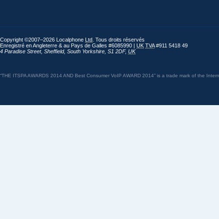
Copyright ©2007–2026 Localphone
Ltd
. Tous droits réservés
Enregistré en Angleterre & au Pays de Galles #6085990 |
UK
TVA
#911 5418 49
4 Paradise Street
,
Sheffield
,
South Yorkshire
,
S1 2DF
,
UK
“THE ITSPA AWARDS 2014 AND Best Consumer VoIP AWARD 2014” is a trade mark of the Internet 