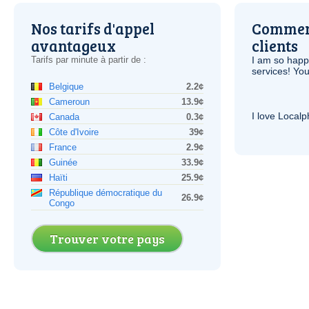
Nos tarifs d'appel
Comment
avantageux
clients
Tarifs par minute à partir de :
I am so hap
services! You
Belgique
2.2¢
Cameroun
13.9¢
I love Local
Canada
0.3¢
Côte d'Ivoire
39¢
France
2.9¢
Guinée
33.9¢
Haïti
25.9¢
République démocratique du
26.9¢
Congo
Trouver votre pays