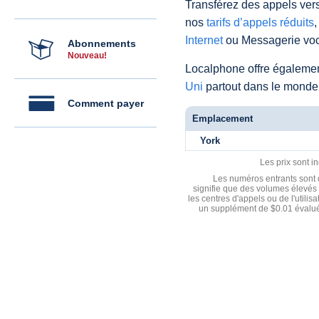
Transférez des appels vers
nos
tarifs d’appels réduits
,
Internet
ou Messagerie voc
Abonnements
Nouveau!
Localphone offre égaleme
Uni
partout dans le monde
Comment payer
Emplacement
York
Les prix sont i
Les numéros entrants sont d
signifie que des volumes élevés 
les centres d'appels ou de l'utili
un supplément de $0.01 évalué